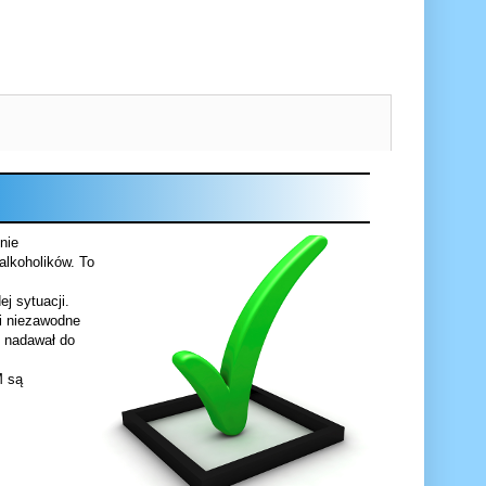
nie
lkoholików. To
j sytuacji.
 i niezawodne
e nadawał do
M są