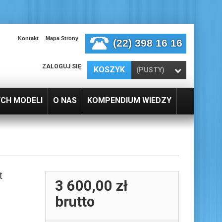
Kontakt
Mapa Strony
(22) 398 16 16
ZALOGUJ SIĘ
KOSZYK
(PUSTY)
YCH MODELI
O NAS
KOMPENDIUM WIEDZY
t
3 600,00 zł
brutto