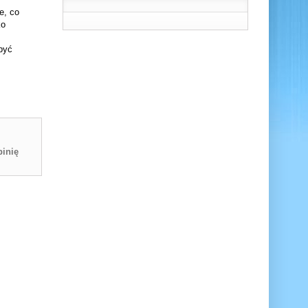
e, co
ko
być
inię