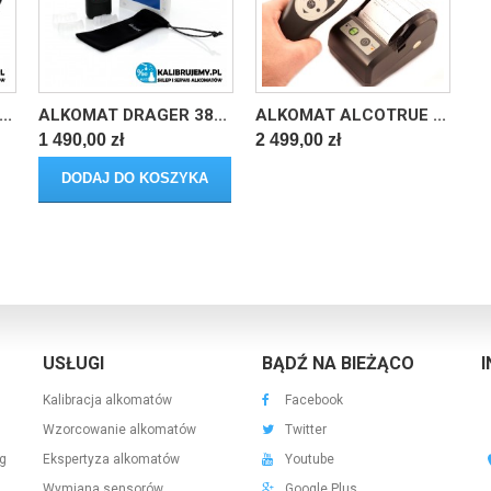
..
ALKOMAT DRAGER 38...
ALKOMAT ALCOTRUE ...
1 490,00 zł
2 499,00 zł
DODAJ DO KOSZYKA
USŁUGI
BĄDŹ NA BIEŻĄCO
Kalibracja alkomatów
Facebook
Wzorcowanie alkomatów
Twitter
g
Ekspertyza alkomatów
Youtube
Wymiana sensorów
Google Plus