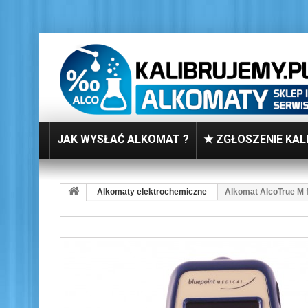
JAK WYSŁAĆ ALKOMAT ?
★ ZGŁOSZENIE KAL
Alkomaty elektrochemiczne
Alkomat AlcoTrue M f