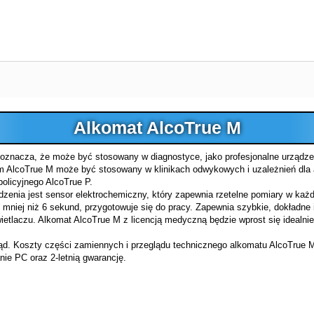
Alkomat AlcoTrue M
znacza, że może być stosowany w diagnostyce, jako profesjonalne urządze
AlcoTrue M może być stosowany w klinikach odwykowych i uzależnień dla a
olicyjnego AlcoTrue P.
zenia jest sensor elektrochemiczny, który zapewnia rzetelne pomiary w każde
mniej niż 6 sekund, przygotowuje się do pracy. Zapewnia szybkie, dokładne
etlaczu. Alkomat AlcoTrue M z licencją medyczną będzie wprost się idealni
d. Koszty części zamiennych i przeglądu technicznego alkomatu AlcoTrue 
ie PC oraz 2-letnią gwarancję.