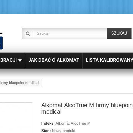
SZUKAJ
IBRACJI ★
JAK DBAĆ O ALKOMAT
LISTA KALIBROWAN
irmy bluepoint medical
Alkomat AlcoTrue M firmy bluepoin
medical
Indeks:
Alkomat AlcoTrue M
Stan:
Nowy produkt