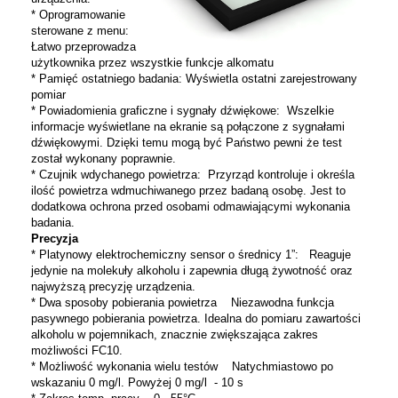
* Oprogramowanie
sterowane z menu:
Łatwo przeprowadza
użytkownika przez wszystkie funkcje alkomatu
* Pamięć ostatniego badania: Wyświetla ostatni zarejestrowany
pomiar
* Powiadomienia graficzne i sygnały dźwiękowe: Wszelkie
informacje wyświetlane na ekranie są połączone z sygnałami
dźwiękowymi. Dzięki temu mogą być Państwo pewni że test
został wykonany poprawnie.
* Czujnik wdychanego powietrza: Przyrząd kontroluje i określa
ilość powietrza wdmuchiwanego przez badaną osobę. Jest to
dodatkowa ochrona przed osobami odmawiającymi wykonania
badania.
Precyzja
* Platynowy elektrochemiczny sensor o średnicy 1”: Reaguje
jedynie na molekuły alkoholu i zapewnia długą żywotność oraz
najwyższą precyzję urządzenia.
* Dwa sposoby pobierania powietrza Niezawodna funkcja
pasywnego pobierania powietrza. Idealna do pomiaru zawartości
alkoholu w pojemnikach, znacznie zwiększająca zakres
możliwości FC10.
* Możliwość wykonania wielu testów Natychmiastowo po
wskazaniu 0 mg/l. Powyżej 0 mg/l - 10 s