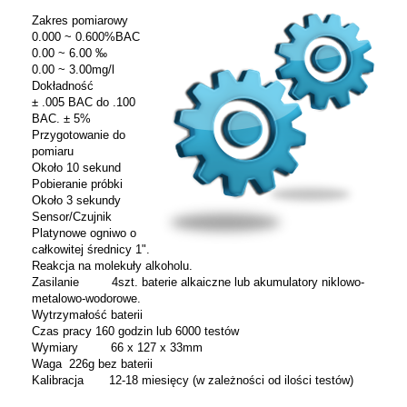
Zakres pomiarowy
0.000 ~ 0.600%BAC
0.00 ~ 6.00 ‰
0.00 ~ 3.00mg/l
Dokładność
± .005 BAC do .100
BAC. ± 5%
Przygotowanie do
pomiaru
Około 10 sekund
Pobieranie próbki
Około 3 sekundy
Sensor/Czujnik
Platynowe ogniwo o
całkowitej średnicy 1".
Reakcja na molekuły alkoholu.
Zasilanie 4szt. baterie alkaiczne lub akumulatory niklowo-
metalowo-wodorowe.
Wytrzymałość baterii
Czas pracy 160 godzin lub 6000 testów
Wymiary 66 x 127 x 33mm
Waga 226g bez baterii
Kalibracja 12-18 miesięcy (w zależności od ilości testów)