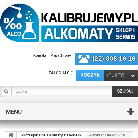
Kontakt
Mapa Strony
(22) 398 16 16
ZALOGUJ SIĘ
KOSZYK
(PUSTY)
SZUKAJ
MENU
Profesjonalne alkomaty z atestem
Alkomat Lifeloc FC10