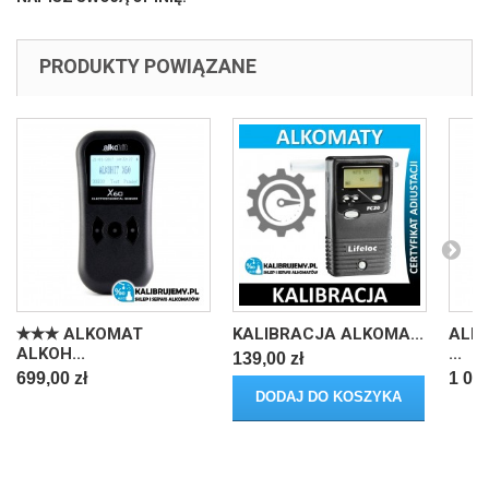
PRODUKTY POWIĄZANE
✭✭✭ ALKOMAT
KALIBRACJA ALKOMA...
ALK
ALKOH...
...
139,00 zł
699,00 zł
1 090
DODAJ DO KOSZYKA