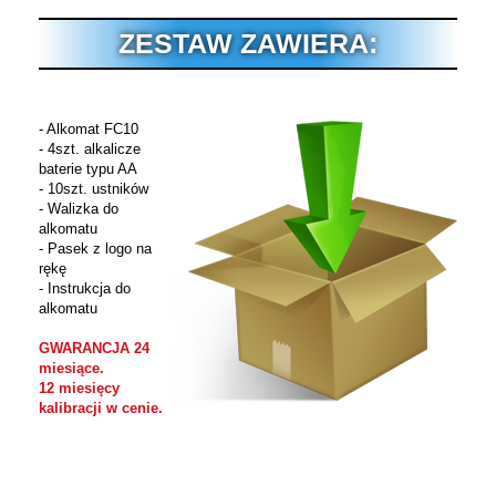
ZESTAW ZAWIERA:
- Alkomat FC10
- 4szt. alkalicze
baterie typu AA
- 10szt. ustników
- Walizka do
alkomatu
- Pasek z logo na
rękę
- Instrukcja do
alkomatu
GWARANCJA 24
miesiące.
12 miesięcy
kalibracji w cenie.