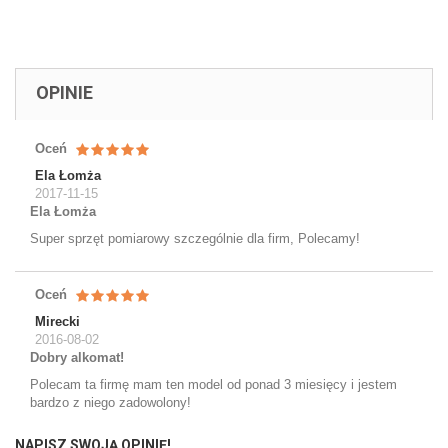
OPINIE
Oceń
Ela Łomża
2017-11-15
Ela Łomża
Super sprzęt pomiarowy szczególnie dla firm, Polecamy!
Oceń
Mirecki
2016-08-02
Dobry alkomat!
Polecam ta firmę mam ten model od ponad 3 miesięcy i jestem
bardzo z niego zadowolony!
NAPISZ SWOJĄ OPINIĘ!