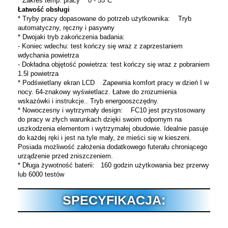
* Zakres temp. pracy 0 - 55°C
Łatwość obsługi
* Tryby pracy dopasowane do potrzeb użytkownika: Tryb
automatyczny, ręczny i pasywny
* Dwojaki tryb zakończenia badania:
- Koniec wdechu: test kończy się wraz z zaprzestaniem
wdychania powietrza
- Dokładna objętość powietrza: test kończy się wraz z pobraniem
1.5l powietrza
* Podświetlany ekran LCD Zapewnia komfort pracy w dzień I w
nocy. 64-znakowy wyświetlacz. Łatwe do zrozumienia
wskazówki i instrukcje.. Tryb energooszczędny.
* Nowoczesny i wytrzymały design: FC10 jest przystosowany
do pracy w złych warunkach dzięki swoim odpornym na
uszkodzenia elementom i wytrzymałej obudowie. Idealnie pasuje
do każdej ręki i jest na tyle mały, że mieści się w kieszeni.
Posiada możliwość założenia dodatkowego futerału chroniącego
urządzenie przed zniszczeniem.
* Długa żywotność baterii: 160 godzin użytkowania bez przerwy
lub 6000 testów
SPECYFIKACJA: