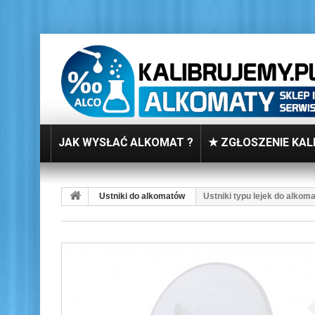
JAK WYSŁAĆ ALKOMAT ?
★ ZGŁOSZENIE KAL
Ustniki do alkomatów
Ustniki typu lejek do alkom