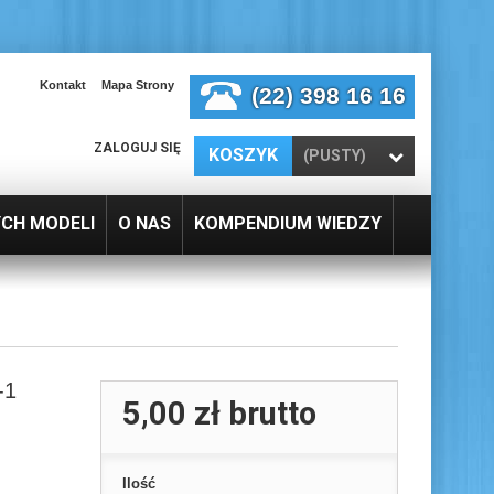
Kontakt
Mapa Strony
(22) 398 16 16
ZALOGUJ SIĘ
KOSZYK
(PUSTY)
YCH MODELI
O NAS
KOMPENDIUM WIEDZY
-1
5,00 zł
brutto
Ilość