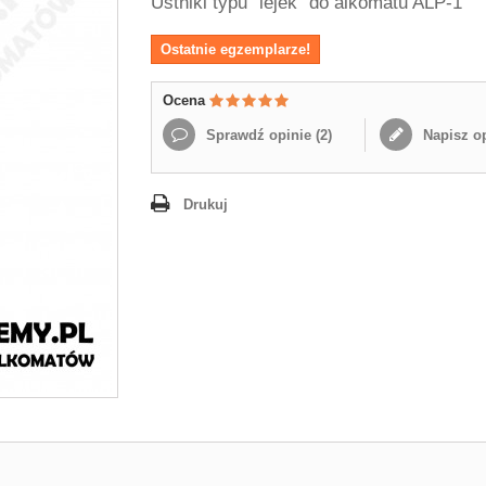
Ustniki typu "lejek" do alkomatu ALP-1
Ostatnie egzemplarze!
Ocena
Sprawdź opinie (
2
)
Napisz op
Drukuj