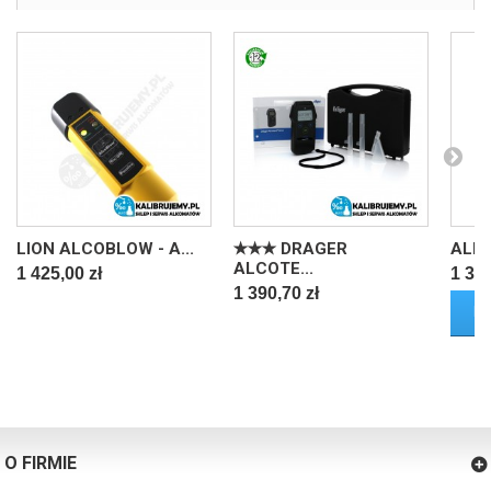
LION ALCOBLOW - A...
✭✭✭ DRAGER
ALKO
ALCOTE...
1 425,00 zł
1 349
1 390,70 zł
D
O FIRMIE