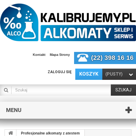
Kontakt
Mapa Strony
(22) 398 16 16
ZALOGUJ SIĘ
KOSZYK
(PUSTY)
SZUKAJ
MENU
Profesjonalne alkomaty z atestem