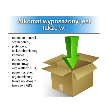
Alkomat wyposażony jest
także w:
moduł do kontroli
stanu baterii,
platynową,
elektrochemiczną
komórkę
pomiarową,
trójkolorowy
wyświetlacz LED,
pasek na rękę,
ergonomiczną i
trwała obudowę z
tworzywa ABS.