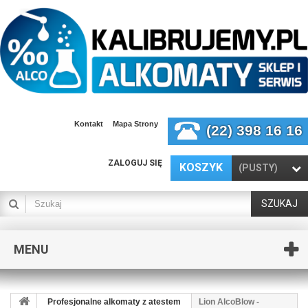
Kontakt
Mapa Strony
(22) 398 16 16
ZALOGUJ SIĘ
KOSZYK
(PUSTY)
SZUKAJ
MENU
Profesjonalne alkomaty z atestem
Lion AlcoBlow -