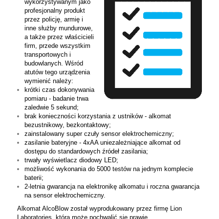
wykorzystywanym jako
profesjonalny produkt
przez policję, armię i
inne służby mundurowe,
a także przez właścicieli
firm, przede wszystkim
transportowych i
budowlanych. Wśród
atutów tego urządzenia
wymienić należy:
krótki czas dokonywania
pomiaru - badanie trwa
zaledwie 5 sekund;
brak konieczności korzystania z ustników - alkomat
bezustnikowy, bezkontaktowy;
zainstalowany super czuły sensor elektrochemiczny;
zasilanie bateryjne - 4xAA uniezależniające alkomat od
dostępu do standardowych źródeł zasilania;
trwały wyświetlacz diodowy LED;
możliwość wykonania do 5000 testów na jednym komplecie
baterii;
2-letnia gwarancja na elektronikę alkomatu i roczna gwarancja
na sensor elektrochemiczny.
Alkomat AlcoBlow został wyprodukowany przez firmę Lion
Laboratories, która może pochwalić się prawie