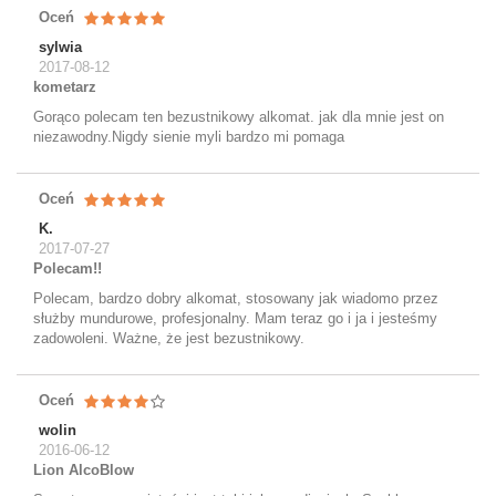
Oceń
sylwia
2017-08-12
kometarz
Gorąco polecam ten bezustnikowy alkomat. jak dla mnie jest on
niezawodny.Nigdy sienie myli bardzo mi pomaga
Oceń
K.
2017-07-27
Polecam!!
Polecam, bardzo dobry alkomat, stosowany jak wiadomo przez
służby mundurowe, profesjonalny. Mam teraz go i ja i jesteśmy
zadowoleni. Ważne, że jest bezustnikowy.
Oceń
wolin
2016-06-12
Lion AlcoBlow