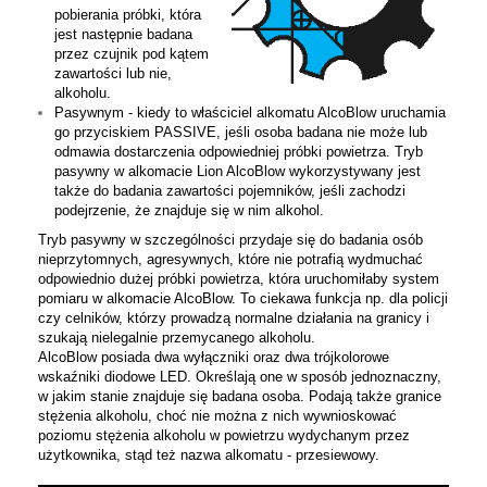
pobierania próbki, która
jest następnie badana
przez czujnik pod kątem
zawartości lub nie,
alkoholu.
Pasywnym - kiedy to właściciel alkomatu AlcoBlow uruchamia
go przyciskiem PASSIVE, jeśli osoba badana nie może lub
odmawia dostarczenia odpowiedniej próbki powietrza. Tryb
pasywny w alkomacie Lion AlcoBlow wykorzystywany jest
także do badania zawartości pojemników, jeśli zachodzi
podejrzenie, że znajduje się w nim alkohol.
Tryb pasywny w szczególności przydaje się do badania osób
nieprzytomnych, agresywnych, które nie potrafią wydmuchać
odpowiednio dużej próbki powietrza, która uruchomiłaby system
pomiaru w alkomacie AlcoBlow. To ciekawa funkcja np. dla policji
czy celników, którzy prowadzą normalne działania na granicy i
szukają nielegalnie przemycanego alkoholu.
AlcoBlow posiada dwa wyłączniki oraz dwa trójkolorowe
wskaźniki diodowe LED. Określają one w sposób jednoznaczny,
w jakim stanie znajduje się badana osoba. Podają także granice
stężenia alkoholu, choć nie można z nich wywnioskować
poziomu stężenia alkoholu w powietrzu wydychanym przez
użytkownika, stąd też nazwa alkomatu - przesiewowy.