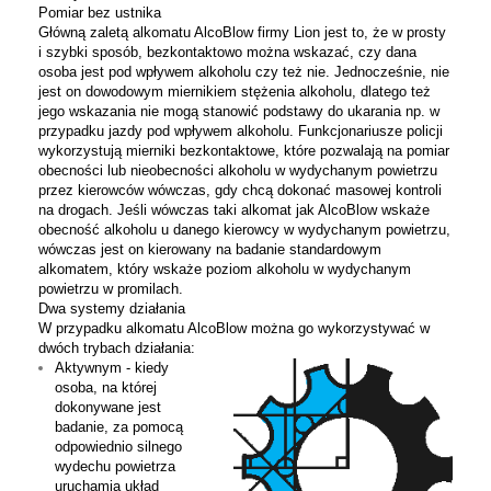
Pomiar bez ustnika
Główną zaletą alkomatu AlcoBlow firmy Lion jest to, że w prosty
i szybki sposób, bezkontaktowo można wskazać, czy dana
osoba jest pod wpływem alkoholu czy też nie. Jednocześnie, nie
jest on dowodowym miernikiem stężenia alkoholu, dlatego też
jego wskazania nie mogą stanowić podstawy do ukarania np. w
przypadku jazdy pod wpływem alkoholu. Funkcjonariusze policji
wykorzystują mierniki bezkontaktowe, które pozwalają na pomiar
obecności lub nieobecności alkoholu w wydychanym powietrzu
przez kierowców wówczas, gdy chcą dokonać masowej kontroli
na drogach. Jeśli wówczas taki alkomat jak AlcoBlow wskaże
obecność alkoholu u danego kierowcy w wydychanym powietrzu,
wówczas jest on kierowany na badanie standardowym
alkomatem, który wskaże poziom alkoholu w wydychanym
powietrzu w promilach.
Dwa systemy działania
W przypadku alkomatu AlcoBlow można go wykorzystywać w
dwóch trybach działania:
Aktywnym - kiedy
osoba, na której
dokonywane jest
badanie, za pomocą
odpowiednio silnego
wydechu powietrza
uruchamia układ