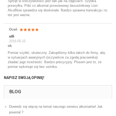
Sprzęt w rzeczywistości jest taki jak na zdjęciach. Szybka
przesyłka. Póki co alkomat przesiewowy bezustnikowy Lion
AlcoBlow sprawdza się doskonale. Bardzo sprawna transakcja i to
też jest ważne.
Oceń
olfi
2016-05-15
ok
Pomiar szybki, skuteczny. Zakupiliśmy kilka takich do firmy, aby
w sytuacjach awaryjnych (oczywiście za zgodą pracownika)
zbadać jego trzeźwość. Bardzo precyzyjny. Plusem jest to, że
pomiar wykonuje się bez ustnika.
NAPISZ SWOJĄ OPINIĘ!
BLOG
Dowiedz się więcej na temat naszego serwisu alkomatów! Jak
powstał ?