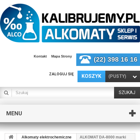
Kontakt
Mapa Strony
(22) 398 16 16
ZALOGUJ SIĘ
KOSZYK
(PUSTY)
SZUKAJ
MENU
Alkomaty elektrochemiczne
ALKOMAT DA-8000 marki