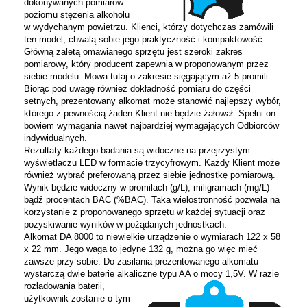
dokonywanych pomiarów
poziomu stężenia alkoholu
w wydychanym powietrzu. Klienci, którzy dotychczas zamówili
ten model, chwalą sobie jego praktyczność i kompaktowość.
Główną zaletą omawianego sprzętu jest szeroki zakres
pomiarowy, który producent zapewnia w proponowanym przez
siebie modelu. Mowa tutaj o zakresie sięgającym aż 5 promili.
Biorąc pod uwagę również dokładność pomiaru do części
setnych, prezentowany alkomat może stanowić najlepszy wybór,
którego z pewnością żaden Klient nie będzie żałował. Spełni on
bowiem wymagania nawet najbardziej wymagających Odbiorców
indywidualnych.
Rezultaty każdego badania są widoczne na przejrzystym
wyświetlaczu LED w formacie trzycyfrowym. Każdy Klient może
również wybrać preferowaną przez siebie jednostkę pomiarową.
Wynik będzie widoczny w promilach (g/L), miligramach (mg/L)
bądź procentach BAC (%BAC). Taka wielostronność pozwala na
korzystanie z proponowanego sprzętu w każdej sytuacji oraz
pozyskiwanie wyników w pożądanych jednostkach.
Alkomat DA 8000 to niewielkie urządzenie o wymiarach 122 x 58
x 22 mm. Jego waga to jedyne 132 g, można go więc mieć
zawsze przy sobie. Do zasilania prezentowanego alkomatu
wystarczą dwie baterie alkaliczne typu AA o mocy 1,5V. W razie
rozładowania baterii,
użytkownik zostanie o tym