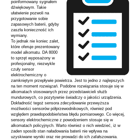
poinformowany sygnałem
dźwiękowym. Takie
ułatwienie pozwoli na
przygotowanie sobie
zapasowych baterii, gdyby
zaszła konieczność ich
wymiany.
To jednak nie koniec zalet,
które oferuje prezentowany
model alkomatu. DA 8000
to sprzęt wyposażony w
profesjonalny, niezwykle
czuły sensor
elektrochemiczny o
zamkniętym przepływie powietrza. Jest to jedno z najlepszych
na ten moment rozwiązań. Podobne rozwiązania stosuje się w
alkomatach stosowanych przez przedstawicieli służb
mundurowych, co pozytywnie świadczy o jakości urządzenia.
Dokładność tegoż sensora zdecydowanie przewyższa
możliwości sensorów półprzewodnikowych, również pod
względem prawdopodobieństwa błędu pomiarowego. Co więcej,
sensory elektrochemiczne z powodzeniem stosuje się w
alkomatach policyjnych. Warto również o nich wiedzieć, iż w
żaden sposób stan naładowania baterii nie wpływa na
uzyskiwane wyniki oraz nie prowadzi do ich zafałszowania.