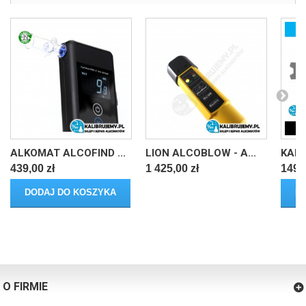
ALKOMAT ALCOFIND ...
LION ALCOBLOW - A...
KALI
439,00 zł
1 425,00 zł
149,0
DODAJ DO KOSZYKA
D
O FIRMIE