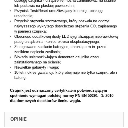
obsługę czujnika - urządzenie można zamontować na ścianie
lub postawić na płaskiej powierzchni;
Przycisk Test/Reset umożliwiający kontrolę i obsługę
urządzenia;
Przycisk stężenia szczytowego, który pozwala na odczyt
najwyższego wykrytego dotychczas stężenia CO, zapisanego
w pamięci czujnika;
Obecność dodatkowej diody LED sygnalizującej nieprawidłową
pracę urządzenia i koniec okresu eksploatacyjnego;
Zintegrowane zasilanie bateryjne, chroniące m.in. przed
zanikiem napięcia zasilania;
Blokada uniemożliwiająca demontaż czujnika czadu
zainstalowanego na ścianie;
Niewielkie gabaryty i waga;
10-letni okres gwarancji, który obejmuje nie tylko czujnik, ale i
baterię.
Czujnik jest odznaczony certyfikatem potwierdzającym
spełnienie wymagań polskiej normy PN EN 50291 - 1: 2010
dla domowych detektorów tlenku węgla.
OPINIE