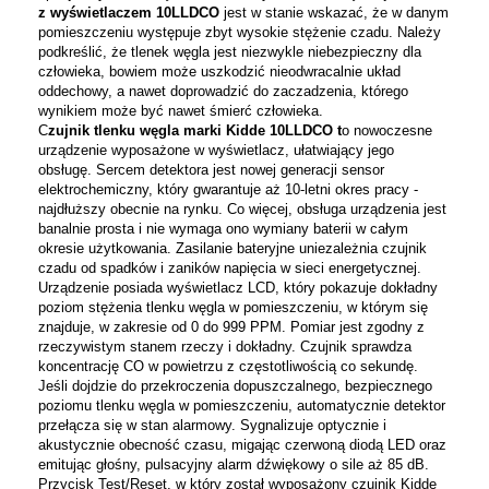
z wyświetlaczem 10LLDCO
jest w stanie wskazać, że w danym
pomieszczeniu występuje zbyt wysokie stężenie czadu. Należy
podkreślić, że tlenek węgla jest niezwykle niebezpieczny dla
człowieka, bowiem może uszkodzić nieodwracalnie układ
oddechowy, a nawet doprowadzić do zaczadzenia, którego
wynikiem może być nawet śmierć człowieka.
C
zujnik tlenku węgla marki Kidde 10LLDCO t
o nowoczesne
urządzenie wyposażone w wyświetlacz, ułatwiający jego
obsługę. Sercem detektora jest nowej generacji sensor
elektrochemiczny, który gwarantuje aż 10-letni okres pracy -
najdłuższy obecnie na rynku. Co więcej, obsługa urządzenia jest
banalnie prosta i nie wymaga ono wymiany baterii w całym
okresie użytkowania. Zasilanie bateryjne uniezależnia czujnik
czadu od spadków i zaników napięcia w sieci energetycznej.
Urządzenie posiada wyświetlacz LCD, który pokazuje dokładny
poziom stężenia tlenku węgla w pomieszczeniu, w którym się
znajduje, w zakresie od 0 do 999 PPM. Pomiar jest zgodny z
rzeczywistym stanem rzeczy i dokładny. Czujnik sprawdza
koncentrację CO w powietrzu z częstotliwością co sekundę.
Jeśli dojdzie do przekroczenia dopuszczalnego, bezpiecznego
poziomu tlenku węgla w pomieszczeniu, automatycznie detektor
przełącza się w stan alarmowy. Sygnalizuje optycznie i
akustycznie obecność czasu, migając czerwoną diodą LED oraz
emitując głośny, pulsacyjny alarm dźwiękowy o sile aż 85 dB.
Przycisk Test/Reset, w który został wyposażony czujnik Kidde