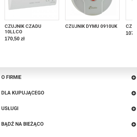
CZUJNIK CZADU
CZUJNIK DYMU 0910UK
CZUJ
10LLCO
107,8
170,50 zł
O FIRMIE
DLA KUPUJĄCEGO
USŁUGI
BĄDŹ NA BIEŻĄCO