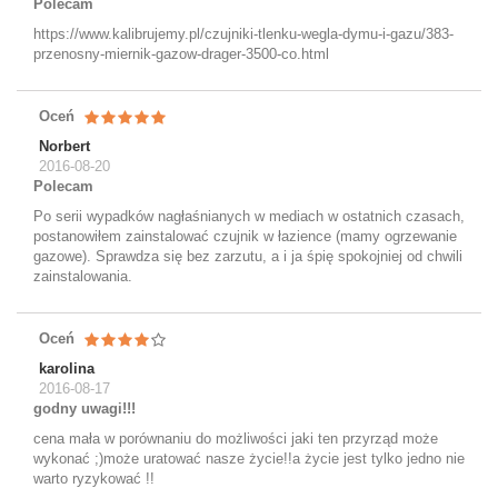
Polecam
https://www.kalibrujemy.pl/czujniki-tlenku-wegla-dymu-i-gazu/383-
przenosny-miernik-gazow-drager-3500-co.html
Oceń
Norbert
2016-08-20
Polecam
Po serii wypadków nagłaśnianych w mediach w ostatnich czasach,
postanowiłem zainstalować czujnik w łazience (mamy ogrzewanie
gazowe). Sprawdza się bez zarzutu, a i ja śpię spokojniej od chwili
zainstalowania.
Oceń
karolina
2016-08-17
godny uwagi!!!
cena mała w porównaniu do możliwości jaki ten przyrząd może
wykonać ;)może uratować nasze życie!!a życie jest tylko jedno nie
warto ryzykować !!