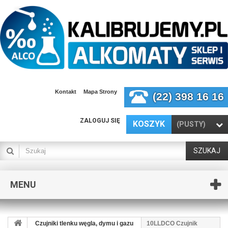
Kontakt
Mapa Strony
(22) 398 16 16
ZALOGUJ SIĘ
KOSZYK
(PUSTY)
SZUKAJ
MENU
Czujniki tlenku węgla, dymu i gazu
10LLDCO Czujnik