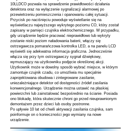
10LLDCO pozwala na sprawdzenie prawidłowości działania
detektora oraz na wyłączenie sygnalizacji alarmowej po
przewietrzeniu pomieszczenia i opanowaniu całej sytuacji.
Przycisk po naciśnięciu powoduje wyświetlanie się na
wyświetlaczu najwyższego wykrytego poziomu CO, który został
zapisany w pamięci czujnika elektrochemicznego. W przypadku,
gdy urządzenie będzie pracować nieprawidłowo lub wykryty
zostanie niski poziom naładowania baterii, włączy się
ostrzegawcza pomarańczowa kontrolka LED, a na panelu LCD
wyświetli się adekwatna informacja graficzna. Jednocześnie
włącza się przy tym ostrzegawczy sygnał dźwiękowy,
wymuszający na użytkowniku podjęcie określonej akcji.
Użytkownik może w dowolny sposób wybrać miejsce, w którym
zamontuje czujnik czadu, co umożliwia mu specjalnie
zaprojektowana obudowa i zintegrowane zasilanie,
uniezależniające detektor od dostępności źródeł zasilania
konwencjonalnego. Urządzenie można ustawić na płaskiej
powierzchni lub zainstalować bezpośrednio na ścianie. Posiada
ono blokadę, która skutecznie chroni go przed nieuprawnionym
demontażem przez dzieci lub osoby postronne.
Po upływie 10 lat od chwili aktywacji zasilania czujnika, sam
poinformuje on o konieczności jego wymiany na nowe
urządzenie.