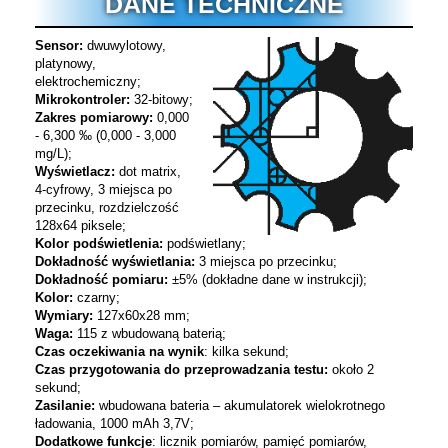
DANE TECHNICZNE
Sensor:
dwuwylotowy,
platynowy,
elektrochemiczny;
Mikrokontroler:
32-bitowy;
Zakres pomiarowy:
0,000
- 6,300 ‰ (0,000 - 3,000
mg/L);
Wyświetlacz:
dot matrix,
4-cyfrowy, 3 miejsca po
przecinku, rozdzielczość
128x64 piksele;
Kolor podświetlenia:
podświetlany;
Dokładność wyświetlania:
3 miejsca po przecinku;
Dokładność pomiaru:
±5% (dokładne dane w instrukcji);
Kolor:
czarny;
Wymiary:
127x60x28 mm;
Waga:
115 z wbudowaną baterią;
Czas oczekiwania na wynik
: kilka sekund;
Czas przygotowania do przeprowadzania testu:
około 2
sekund;
Zasilanie:
wbudowana bateria – akumulatorek wielokrotnego
ładowania, 1000 mAh 3,7V;
Dodatkowe funkcje
: licznik pomiarów, pamięć pomiarów,