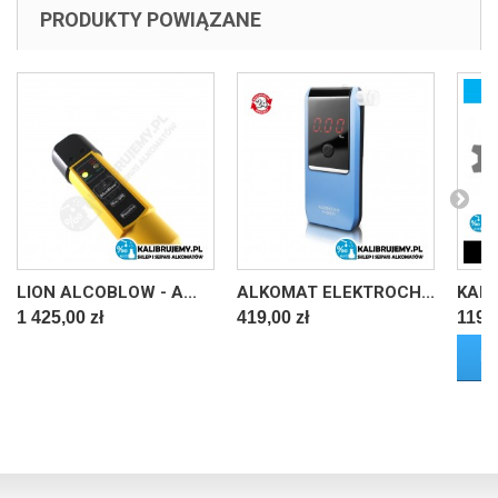
PRODUKTY POWIĄZANE
LION ALCOBLOW - A...
ALKOMAT ELEKTROCH...
KALI
1 425,00 zł
419,00 zł
119,0
D