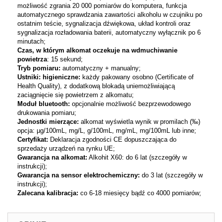
możliwość zgrania 20 000 pomiarów do komputera, funkcja
automatycznego sprawdzania zawartości alkoholu w czujniku po
ostatnim teście, sygnalizacja dźwiękowa, układ kontroli oraz
sygnalizacja rozładowania baterii, automatyczny wyłącznik po 6
minutach;
Czas, w którym alkomat oczekuje na wdmuchiwanie
powietrza
: 15 sekund;
Tryb pomiaru:
automatyczny + manualny;
Ustniki: higieniczne:
każdy pakowany osobno (Certificate of
Health Quality), z dodatkową blokadą uniemożliwiającą
zaciągnięcie się powietrzem z alkomatu;
Moduł bluetooth:
opcjonalnie możliwość bezprzewodowego
drukowania pomiaru;
Jednostki mierzące:
alkomat wyświetla wynik w promilach (‰)
opcja: µg/100mL, mg/L, g/100mL, mg/mL, mg/100mL lub inne;
Certyfikat:
Deklaracja zgodności CE dopuszczająca do
sprzedaży urządzeń na rynku UE;
Gwarancja na alkomat:
Alkohit X60: do 6 lat (szczegóły w
instrukcji);
Gwarancja na sensor elektrochemiczny:
do 3 lat (szczegóły w
instrukcji);
Zalecana kalibracja:
co 6-18 miesięcy bądź co 4000 pomiarów;