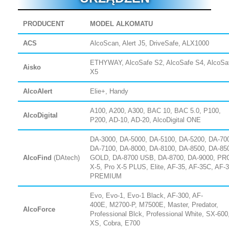
PRODUCENT
MODEL ALKOMATU
ACS
AlcoScan, Alert J5, DriveSafe, ALX1000
ETHYWAY, AlcoSafe S2, AlcoSafe S4, AlcoSa
Aisko
X5
AlcoAlert
Elie+, Handy
A100, A200, A300, BAC 10, BAC 5.0, P100,
AlcoDigital
P200, AD-10, AD-20, AlcoDigital ONE
DA-3000, DA-5000, DA-5100, DA-5200, DA-70
DA-7100, DA-8000, DA-8100, DA-8500, DA-85
AlcoFind
(DAtech)
GOLD, DA-8700 USB, DA-8700, DA-9000, PR
X-5, Pro X-5 PLUS, Elite, AF-35, AF-35C, AF-
PREMIUM
Evo, Evo-1, Evo-1 Black, AF-300, AF-
400E,
M2700-P, M7500E, Master,
Predator,
AlcoForce
Professional Blck, Professional White,
SX-600
XS, Cobra, E700