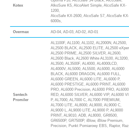
Optima F16, AlcoSafe S4 Black, AlcoSafe,
Kotex
AlkoSure K5, AlcoAlert Simple, AlcoSafe KX-
1200,
AlcoSafe KX-2600, AlcoSafe S7, AlcoSafe KX
6000s,
Overmax
AD-04, AD-03, AD-02, AD-01
AL1100F, AL1100, AL1102, AL2000N, AL2500,
AL2500 BLACK, AL2500 ELITE, AL2500 eXper
AL2500 PRIME, AL2500 SILVER, AL2600,
AL2600 Black, AL2600 White AL3100, AL3200,
AL3500, AL3500F, AL4000, AL4000LCD,
AL4000V, AL5000, AL5500, AL6000, AL6000
BLACK, AL6000 DRAGON, AL6000 FULL,
AL6000 GREEN, AL6000 LITE, AL6000 P,
AL6000 PRESTIGE, AL6000 PRINT, AL6000
PRO, AL6000 Precision, AL6000 PRO, AL6000
Sentech
RED, AL6000 SILVER, AL6000 VIP, AL6000 V
Promiler
P, AL7000, AL7000 C, AL7000 PREMIUM,
AL7000 LITE, AL8000, AL9000, AL9000 C,
AL9000 L, AL9000 LITE, AL9000 P, AL9000
PRINT, AL9010, ADB, AL8000, GR8500,
GR6500P, GR7500P, iBlow, iBlow Premium,
Precision, Punkt Pomiarowy EBS, Raptor, Raz