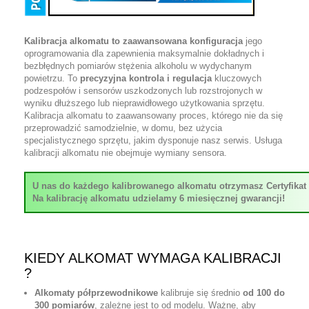
Kalibracja alkomatu to zaawansowana konfiguracja
jego
oprogramowania dla zapewnienia maksymalnie dokładnych i
bezbłędnych pomiarów stężenia alkoholu w wydychanym
powietrzu. To
precyzyjna kontrola i regulacja
kluczowych
podzespołów i sensorów uszkodzonych lub rozstrojonych w
wyniku dłuższego lub nieprawidłowego użytkowania sprzętu.
Kalibracja alkomatu to zaawansowany proces, którego nie da się
przeprowadzić samodzielnie, w domu, bez użycia
specjalistycznego sprzętu, jakim dysponuje nasz serwis. Usługa
kalibracji alkomatu nie obejmuje wymiany sensora.
U nas do każdego kalibrowanego alkomatu otrzymasz Certyfikat K
Na kalibrację alkomatu udzielamy 6 miesięcznej gwarancji!
KIEDY ALKOMAT WYMAGA KALIBRACJI
?
Alkomaty półprzewodnikowe
kalibruje się średnio
od 100 do
300 pomiarów
, zależne jest to od modelu. Ważne, aby