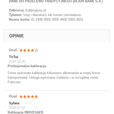
DANE DO PRZELEWU TRADYCYJNEGO (ALIOR BANK S.A.)
Odbiorca:
Kalibrujemy.pl
Tytułem:
Imię i Nazwisko lub numer zamówienia
Numer konta:
81 2490 0005 0000 4600 5865 8651
OPINIE
Oceń
TirTur
2016-10-05
Profesjonalna kalibracja.
Firma wykonała kalibrację kilkunastu alkomatów w mojej firmie
transportowej. Usługa wykonana rzetelnie i w rozsądnej cenie.
Polecam.
Oceń
Sylwia
2016-07-07
Kalibracja DRIVESAFE