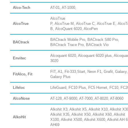
Alco-Tech
AT-01, AT-1000,
AlcoTrue
AlcoTrue
P,
AlcoTrue
M,
AlcoTrue
C,
AlcoTrue
E,
AlcoT
B,
AlcoQuant 6020
, AlcoPen
BACtrack Mobile Pro, BACtrack S80 Pro,
BACtrack
BACtrack Trace Pro, BACtrack Vio
Alcoquant 6020, Alcoquant 6020 plus, Alcoqua
Envitec
3020
FIT, A1, Fit-333,Start, Neon F1, Grafit, Galaxy,
FitAlco, Fit
Galaxy Plus
Lifeloc
LifeGuard, FC10 Plus, FC5 Hornet, FC10, FC2
AlcoNose
AT-128, AT-9000, AT-7000, AT-8020, AT-8060
Alkohit X3, Alkohit X5, Alkohit X10, Alkohit X3
Alkohit X35, Alkohit X50, Alkohit X60, Alkohit
AlkoHit
X100, Alkohit X500, Alkohit X600, Alkohit AH 6
AH69