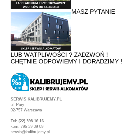
MASZ PYTANIE
LUB WĄTPLIWOŚCI ? ZADZWOŃ !
CHĘTNIE ODPOWIEMY I DORADZIMY !
SERWIS KALIBRUJEMY.PL
ul. Pory
02-757 Warszawa
Tel: (22) 398 16 16
kom: 795 39 09 09
serwis@kalibrujemy.pl