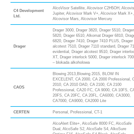
AlcoVisor Satellite, Alcovisor C2H5OH, Alcovi
C4 Development
Jupiter, Alcovisor Mark V+, Alcovisor Mark X+,
Ltd.
Alcovisor Mars, Alcovisor Mercury
Drager 3000, Drager 3820, Drager 5510, Drager
5820, Drager 6510, Alkomat Drager 6810, Drag
6820, Drager 7410, Drager 7410 PLUS, Drager
Drager
alcotest 7510, Drager 7110 standard, Drager 7
evidential, Drager alcotest 9510, Drager interlo
XT, Drager interlock 5000, Drager interlock 70
– blokada alkoholowa
Blowing 2013,Blowing 2015, BLOW IN
EXCELENT, CA 2000, CA 2000 Professional, 
2010, CA 2010 DAD, CA 2100, CA 2100
CAOS
Professional, CA20 FC, CA 9000, CA 10FS, C
20FS, CA 20FC, CA 20FL, CA6000, CA3000,
CA7000, CA9000, CA2000 Lite
CERTEN
Personal, Professional, CT-1
AlcoAlert Elite+, AlcoSafe 8000 FC, AlcoSafe
Dual, AlcoSafe S2, AlcoSafe S4, AlkoSure