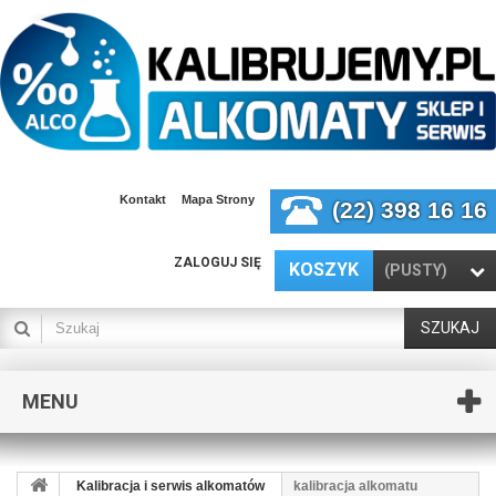
Kontakt
Mapa Strony
(22) 398 16 16
ZALOGUJ SIĘ
KOSZYK
(PUSTY)
SZUKAJ
MENU
Kalibracja i serwis alkomatów
kalibracja alkomatu