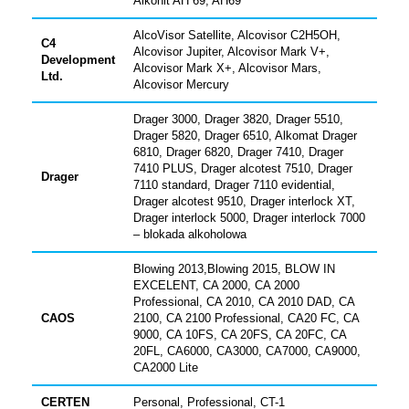
Alkohit AH 69, AH69
AlcoVisor Satellite, Alcovisor C2H5OH,
C4
Alcovisor Jupiter, Alcovisor Mark V+,
Development
Alcovisor Mark X+, Alcovisor Mars,
Ltd.
Alcovisor Mercury
Drager 3000, Drager 3820, Drager 5510,
Drager 5820, Drager 6510, Alkomat Drager
6810, Drager 6820, Drager 7410, Drager
7410 PLUS, Drager alcotest 7510, Drager
Drager
7110 standard, Drager 7110 evidential,
Drager alcotest 9510, Drager interlock XT,
Drager interlock 5000, Drager interlock 7000
– blokada alkoholowa
Blowing 2013,Blowing 2015, BLOW IN
EXCELENT, CA 2000, CA 2000
Professional, CA 2010, CA 2010 DAD, CA
CAOS
2100, CA 2100 Professional, CA20 FC, CA
9000, CA 10FS, CA 20FS, CA 20FC, CA
20FL, CA6000, CA3000, CA7000, CA9000,
CA2000 Lite
CERTEN
Personal, Professional, CT-1