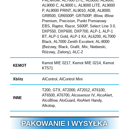
PREMIUM, AL7000 LITE, AL8000, AL9000,
AL9000 C, AL9000 L, AL9000 LITE, AL9000
P, AL9000 PRINT, AL9010, ADB, AL8000,
GR8500, GR6500P, GR7500P, iBlow, iBlow
Premium, Precision, Punkt Pomiarowy
EBS, Raptor, Razor, S600P, Select Line 3.0,
DXP550, DXP600, DXP700, ALP-1, ALP-1
BT, ALP-1 Gold, ALP-1 Kit, AL6200, AL7000
Black, AL7000 Zenith Excelent, AL-8000
(Beżowy, Black, Grafit, Mix, Niebieski,
Różowy, Zielony), ALC-2
Kemot MIE 0217, Kemot MIE 0214, Kemot
KEMOT
KT571
Xblitz
AlControl, AlControl Mini
T200, GTX, AT2000, AT2012, AT6100,
AT6500, AT6700, Alcosensor IV, AlcoAlert,
INNE
AlcoBlow, AloGuard, AloAlert Handy,
Alkotop,
PAKOWANIE I WYSYŁKA