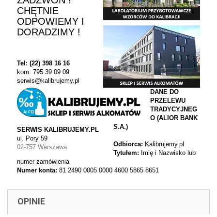
CHĘTNIE
ODPOWIEMY I
DORADZIMY !
Tel: (22) 398 16 16
kom: 795 39 09 09
serwis@kalibrujemy.pl
DANE DO
PRZELEWU
TRADYCYJNEG
O (ALIOR BANK
S.A.)
SERWIS KALIBRUJEMY.PL
ul. Pory 59
Odbiorca:
Kalibrujemy.pl
02-757 Warszawa
Tytułem:
Imię i Nazwisko lub
numer zamówienia
Numer konta:
81 2490 0005 0000 4600 5865 8651
OPINIE