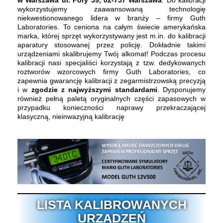
w Warszawa ul. Pory 59, 02-757 Warszawa
. Do kalibracji
wykorzystujemy zaawansowaną technologię
niekwestionowanego lidera w branży – firmy Guth
Laboratories. To ceniona na całym świecie amerykańska
marka, której sprzęt wykorzystywany jest m.in. do kalibracji
aparatury stosowanej przez policję. Dokładnie takimi
urządzeniami skalibrujemy Twój alkomat! Podczas procesu
kalibracji nasi specjaliści korzystają z tzw. dedykowanych
roztworów wzorcowych firmy Guth Laboratories, co
zapewnia gwarancję kalibracji z zegarmistrzowską precyzją
i w
zgodzie z najwyższymi standardami
. Dysponujemy
również pełną paletą oryginalnych części zapasowych w
przypadku konieczności naprawy przekraczającej
klasyczną, nieinwazyjną kalibrację
LISTA KALIBROWANYCH
URZĄDZEŃ