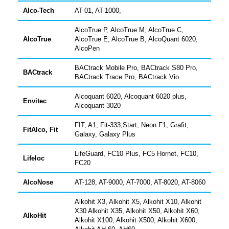
Alco-Tech
AT-01, AT-1000,
AlcoTrue P,
AlcoTrue
M,
AlcoTrue
C,
AlcoTrue
AlcoTrue
E,
AlcoTrue B,
AlcoQuant 6020
,
AlcoPen
BACtrack Mobile Pro, BACtrack S80 Pro,
BACtrack
BACtrack Trace Pro, BACtrack Vio
Alcoquant 6020, Alcoquant 6020 plus,
Envitec
Alcoquant 3020
FIT, A1, Fit-333,Start, Neon F1, Grafit,
FitAlco, Fit
Galaxy, Galaxy Plus
LifeGuard, FC10 Plus, FC5 Hornet, FC10,
Lifeloc
FC20
AlcoNose
AT-128, AT-9000, AT-7000, AT-8020, AT-8060
Alkohit X3, Alkohit X5, Alkohit X10, Alkohit
X30 Alkohit X35, Alkohit X50, Alkohit X60,
AlkoHit
Alkohit X100, Alkohit X500, Alkohit X600,