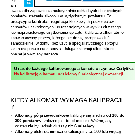
am
owania dla zapewnienia maksymalnie dokładnych i bezbłędnych
pomiarów stężenia alkoholu w wydychanym powietrzu. To
precyzyjna kontrola i regulacja
kluczowych podzespołów i
sensorów uszkodzonych lub rozstrojonych w wyniku dłuższego
lub nieprawidłowego użytkowania sprzętu. Kalibracja alkomatu to
zaawansowany proces, którego nie da się przeprowadzić
samodzielnie, w domu, bez użycia specjalistycznego sprzętu,
jakim dysponuje nasz serwis. Usługa kalibracji alkomatu nie
obejmuje wymiany sensora.
U nas do każdego kalibrowanego alkomatu otrzymasz Certyfikat K
Na kalibrację alkomatu udzielamy 6 miesięcznej gwarancji!
KIEDY ALKOMAT WYMAGA KALIBRACJI
?
Alkomaty półprzewodnikowe
kalibruje się średnio
od 100 do
300 pomiarów
, zależne jest to od modelu. Ważne, aby
odstęp nie był jednak dłuższy niż
6 miesięcy
.
Alkomaty elektrochemiczne
kalibrujemy co
500 lub więcej