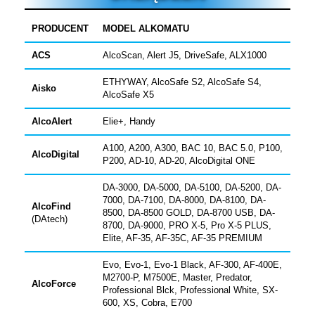
PRODUCENT
MODEL ALKOMATU
ACS
AlcoScan, Alert J5, DriveSafe, ALX1000
ETHYWAY, AlcoSafe S2, AlcoSafe S4,
Aisko
AlcoSafe X5
AlcoAlert
Elie+, Handy
A100, A200, A300, BAC 10, BAC 5.0, P100,
AlcoDigital
P200, AD-10, AD-20, AlcoDigital ONE
DA-3000, DA-5000, DA-5100, DA-5200, DA-
7000, DA-7100, DA-8000, DA-8100, DA-
AlcoFind
8500, DA-8500 GOLD, DA-8700 USB, DA-
(DAtech)
8700, DA-9000, PRO X-5, Pro X-5 PLUS,
Elite, AF-35, AF-35C, AF-35 PREMIUM
Evo, Evo-1, Evo-1 Black, AF-300, AF-400E,
M2700-P, M7500E, Master,
Predator,
AlcoForce
Professional Blck, Professional White,
SX-
600, XS, Cobra, E700