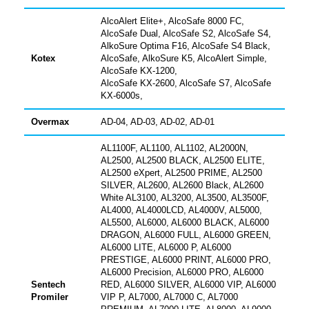
AlcoAlert Elite+, AlcoSafe 8000 FC,
AlcoSafe Dual, AlcoSafe S2, AlcoSafe S4,
AlkoSure Optima F16, AlcoSafe S4 Black,
Kotex
AlcoSafe, AlkoSure K5, AlcoAlert Simple,
AlcoSafe KX-1200,
AlcoSafe KX-2600, AlcoSafe S7, AlcoSafe
KX-6000s,
Overmax
AD-04, AD-03, AD-02, AD-01
AL1100F, AL1100, AL1102, AL2000N,
AL2500, AL2500 BLACK, AL2500 ELITE,
AL2500 eXpert, AL2500 PRIME, AL2500
SILVER, AL2600, AL2600 Black, AL2600
White AL3100, AL3200, AL3500, AL3500F,
AL4000, AL4000LCD, AL4000V, AL5000,
AL5500, AL6000, AL6000 BLACK, AL6000
DRAGON, AL6000 FULL, AL6000 GREEN,
AL6000 LITE, AL6000 P, AL6000
PRESTIGE, AL6000 PRINT, AL6000 PRO,
AL6000 Precision, AL6000 PRO, AL6000
Sentech
RED, AL6000 SILVER, AL6000 VIP, AL6000
Promiler
VIP P, AL7000, AL7000 C, AL7000