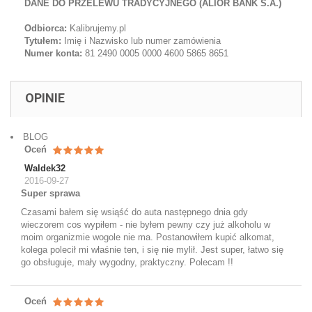
DANE DO PRZELEWU TRADYCYJNEGO (ALIOR BANK S.A.)
Odbiorca:
Kalibrujemy.pl
Tytułem:
Imię i Nazwisko lub numer zamówienia
Numer konta:
81 2490 0005 0000 4600 5865 8651
OPINIE
BLOG
Oceń
Waldek32
2016-09-27
Super sprawa
Czasami bałem się wsiąść do auta następnego dnia gdy
wieczorem cos wypiłem - nie byłem pewny czy już alkoholu w
moim organizmie wogole nie ma. Postanowiłem kupić alkomat,
kolega polecił mi właśnie ten, i się nie mylił. Jest super, łatwo się
go obsługuje, mały wygodny, praktyczny. Polecam !!
Oceń