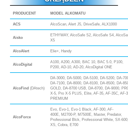
PRODUCENT
MODEL ALKOMATU
ACS
AlcoScan, Alert J5, DriveSafe, ALX1000
ETHYWAY, AlcoSafe S2, AlcoSafe S4, AlcoSa
Aisko
X5
AlcoAlert
Elie+, Handy
A100, A200, A300, BAC 10, BAC 5.0, P100,
AlcoDigital
P200, AD-10, AD-20, AlcoDigital ONE
DA-3000, DA-5000, DA-5100, DA-5200, DA-70
DA-7100, DA-8000, DA-8100, DA-8500, DA-85
AlcoFind
(DAtech)
GOLD, DA-8700 USB, DA-8700, DA-9000, PR
X-5, Pro X-5 PLUS, Elite, AF-35, AF-35C, AF-
PREMIUM
Evo, Evo-1, Evo-1 Black, AF-300, AF-
400E,
M2700-P, M7500E, Master,
Predator,
AlcoForce
Professional Blck, Professional White,
SX-600
XS, Cobra, E700