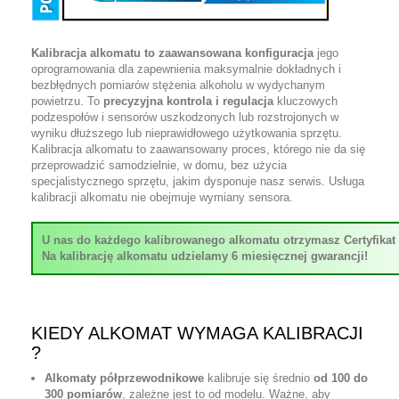
Kalibracja alkomatu to zaawansowana konfiguracja
jego
oprogramowania dla zapewnienia maksymalnie dokładnych i
bezbłędnych pomiarów stężenia alkoholu w wydychanym
powietrzu. To
precyzyjna kontrola i regulacja
kluczowych
podzespołów i sensorów uszkodzonych lub rozstrojonych w
wyniku dłuższego lub nieprawidłowego użytkowania sprzętu.
Kalibracja alkomatu to zaawansowany proces, którego nie da się
przeprowadzić samodzielnie, w domu, bez użycia
specjalistycznego sprzętu, jakim dysponuje nasz serwis. Usługa
kalibracji alkomatu nie obejmuje wymiany sensora.
U nas do każdego kalibrowanego alkomatu otrzymasz Certyfikat K
Na kalibrację alkomatu udzielamy 6 miesięcznej gwarancji!
KIEDY ALKOMAT WYMAGA KALIBRACJI
?
Alkomaty półprzewodnikowe
kalibruje się średnio
od 100 do
300 pomiarów
, zależne jest to od modelu. Ważne, aby