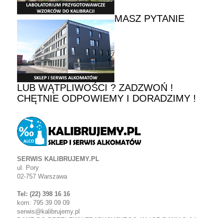
MASZ PYTANIE
LUB WĄTPLIWOŚCI ? ZADZWOŃ !
CHĘTNIE ODPOWIEMY I DORADZIMY !
SERWIS KALIBRUJEMY.PL
ul. Pory
02-757 Warszawa
Tel: (22) 398 16 16
kom: 795 39 09 09
serwis@kalibrujemy.pl