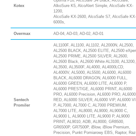
Optima F16, AlcoSafe S4 Black, AlcoSafe,
Kotex
AlkoSure K5, AlcoAlert Simple, AlcoSafe KX-
1200,
AlcoSafe KX-2600, AlcoSafe S7, AlcoSafe KX
6000s,
Overmax
AD-04, AD-03, AD-02, AD-01
AL1100F, AL1100, AL1102, AL2000N, AL2500,
AL2500 BLACK, AL2500 ELITE, AL2500 eXper
AL2500 PRIME, AL2500 SILVER, AL2600,
AL2600 Black, AL2600 White AL3100, AL3200,
AL3500, AL3500F, AL4000, AL4000LCD,
AL4000V, AL5000, AL5500, AL6000, AL6000
BLACK, AL6000 DRAGON, AL6000 FULL,
AL6000 GREEN, AL6000 LITE, AL6000 P,
AL6000 PRESTIGE, AL6000 PRINT, AL6000
PRO, AL6000 Precision, AL6000 PRO, AL6000
Sentech
RED, AL6000 SILVER, AL6000 VIP, AL6000 V
Promiler
P, AL7000, AL7000 C, AL7000 PREMIUM,
AL7000 LITE, AL8000, AL9000, AL9000 C,
AL9000 L, AL9000 LITE, AL9000 P, AL9000
PRINT, AL9010, ADB, AL8000, GR8500,
GR6500P, GR7500P, iBlow, iBlow Premium,
Precision, Punkt Pomiarowy EBS, Raptor, Raz