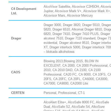
AlcoVisor Satellite, Alcovisor C2H5OH, Alcovi
C4 Development
Jupiter, Alcovisor Mark V+, Alcovisor Mark X+,
Ltd.
Alcovisor Mars, Alcovisor Mercury
Drager 3000, Drager 3820, Drager 5510, Drager
5820, Drager 6510, Alkomat Drager 6810, Drag
6820, Drager 7410, Drager 7410 PLUS, Drager
Drager
alcotest 7510, Drager 7110 standard, Drager 7
evidential, Drager alcotest 9510, Drager interlo
XT, Drager interlock 5000, Drager interlock 70
– blokada alkoholowa
Blowing 2013,Blowing 2015, BLOW IN
EXCELENT, CA 2000, CA 2000 Professional, 
2010, CA 2010 DAD, CA 2100, CA 2100
CAOS
Professional, CA20 FC, CA 9000, CA 10FS, C
20FS, CA 20FC, CA 20FL, CA6000, CA3000,
CA7000, CA9000, CA2000 Lite
CERTEN
Personal, Professional, CT-1
AlcoAlert Elite+, AlcoSafe 8000 FC, AlcoSafe
Dual, AlcoSafe S2, AlcoSafe S4, AlkoSure