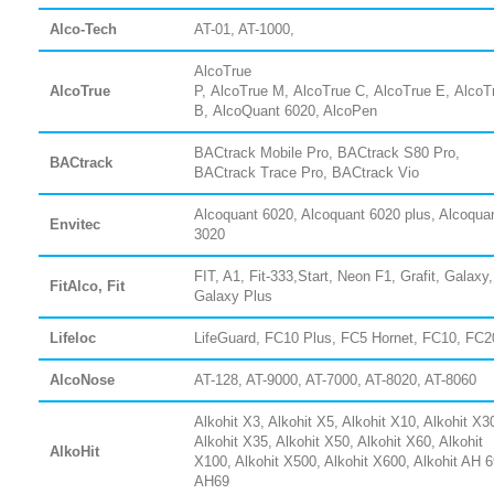
Alco-Tech
AT-01, AT-1000,
AlcoTrue
AlcoTrue
P,
AlcoTrue
M,
AlcoTrue
C,
AlcoTrue
E,
AlcoT
B,
AlcoQuant 6020
, AlcoPen
BACtrack Mobile Pro, BACtrack S80 Pro,
BACtrack
BACtrack Trace Pro, BACtrack Vio
Alcoquant 6020, Alcoquant 6020 plus, Alcoqua
Envitec
3020
FIT, A1, Fit-333,Start, Neon F1, Grafit, Galaxy,
FitAlco, Fit
Galaxy Plus
Lifeloc
LifeGuard, FC10 Plus, FC5 Hornet, FC10, FC2
AlcoNose
AT-128, AT-9000, AT-7000, AT-8020, AT-8060
Alkohit X3, Alkohit X5, Alkohit X10, Alkohit X3
Alkohit X35, Alkohit X50, Alkohit X60, Alkohit
AlkoHit
X100, Alkohit X500, Alkohit X600, Alkohit AH 6
AH69