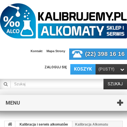
Kontakt
Mapa Strony
(22) 398 16 16
ZALOGUJ SIĘ
KOSZYK
(PUSTY)
SZUKAJ
MENU
Kalibracja i serwis alkomatów
Kalibracja Alkomatu