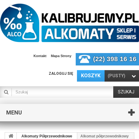
Kontakt
Mapa Strony
(22) 398 16 16
ZALOGUJ SIĘ
KOSZYK
(PUSTY)
SZUKAJ
MENU
Alkomaty Półprzewodnikowe
Alkomat półprzewodnikowy