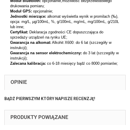
Moduł bluetooth:
opcjonalnie,możliwość bezprzewodowego
drukowania pomiaru;
Moduł GPS:
opcjonalnie;
Jednostki mierzące:
alkomat wyświetla wynik w promilach (‰),
opcja: mg/L, µg/100mL, %, g/100mL, mg/mL, mg/100mL, g/210L
lub inne;
Certyfikat:
Deklaracja zgodności CE dopuszczająca do
sprzedaży urządzeń na rynku UE;
Gwarancja na alkomat:
Alkohit X600: do 6 lat (szczegóły w
instrukcji);
Gwarancja na sensor elektrochemiczny:
do 3 lat (szczegóły w
instrukcji);
Zalecana kalibracja:
co 6-18 miesięcy bądź co 8000 pomiarów;
OPINIE
BĄDŹ PIERWSZYM KTÓRY NAPISZE RECENZJĘ!
PRODUKTY POWIĄZANE