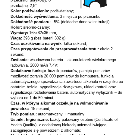
przecinku, dotykowy, o
przekątnej 2,8”
Kolor podświetlenia:
podświetlany;
Dokładność wyświetlania:
3 miejsca po przecinku;
Dokładność pomiaru:
±5% (dokładne dane w instrukcji);
Kolor:
srebrno-czarny;
Wymiary:
165x82x36 mm;
Waga:
393 g (bez baterii 302 g);
Czas oczekiwania na wynik
: kilka sekund;
Czas przygotowania do przeprowadzania testu:
około 2
sekund;
Zasilanie:
wbudowana bateria – akumulatorek wielokrotnego
ładowania, 2000 mAh 7,4V;
Dodatkowe funkcje
: licznik pomiarów, pamięć pomiarów,
możliwość zgrania 20 000 pomiarów do komputera, funkcja
automatycznego sprawdzania zawartości alkoholu w czujniku po
ostatnim teście, sygnalizacja dźwiękowa, układ kontroli oraz
sygnalizacja rozładowania baterii, automatyczny wyłącznik – do
wyboru od 1 do 59 minut;
Czas, w którym alkomat oczekuje na wdmuchiwanie
powietrza
: 15 sekund;
Tryb pomiaru:
automatyczny + manualny;
Ustniki: higieniczne:
każdy pakowany osobno (Certificate of
Health Quality), z dodatkową blokadą uniemożliwiającą
zaciągnięcie się powietrzem z alkomatu;