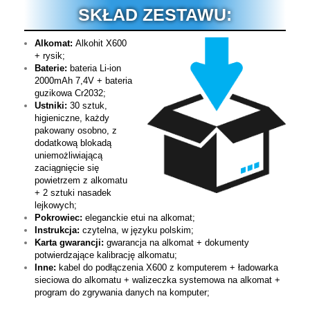
SKŁAD ZESTAWU:
Alkomat:
Alkohit X600
+ rysik;
Baterie:
bateria Li-ion
2000mAh 7,4V + bateria
guzikowa Cr2032;
Ustniki:
30 sztuk,
higieniczne, każdy
pakowany osobno, z
dodatkową blokadą
uniemożliwiającą
zaciągnięcie się
powietrzem z alkomatu
+ 2 sztuki nasadek
lejkowych;
Pokrowiec:
eleganckie etui na alkomat;
Instrukcja:
czytelna, w języku polskim;
Karta gwarancji:
gwarancja na alkomat + dokumenty
potwierdzające kalibrację alkomatu;
Inne:
kabel do podłączenia X600 z komputerem + ładowarka
sieciowa do alkomatu + walizeczka systemowa na alkomat +
program do zgrywania danych na komputer;