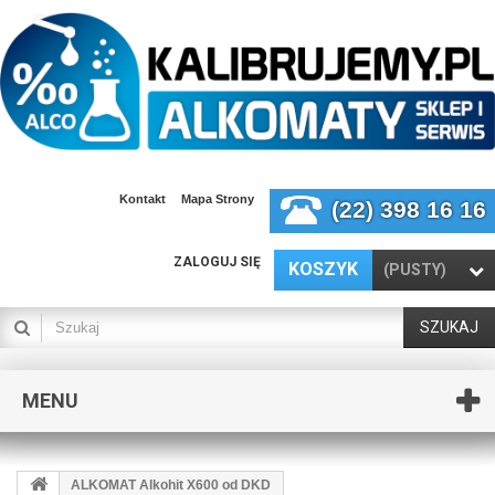
Kontakt
Mapa Strony
(22) 398 16 16
ZALOGUJ SIĘ
KOSZYK
(PUSTY)
SZUKAJ
MENU
ALKOMAT Alkohit X600 od DKD