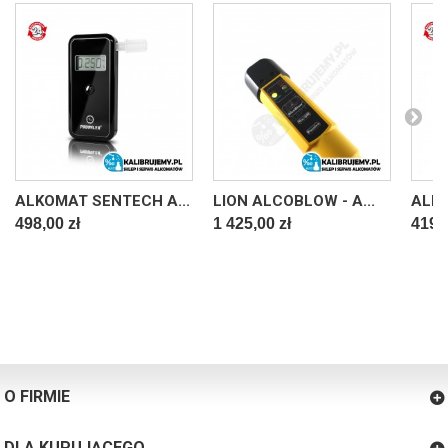
ALKOMAT SENTECH A...
LION ALCOBLOW - A...
ALKO
498,00 zł
1 425,00 zł
419,0
O FIRMIE
DLA KUPUJĄCEGO