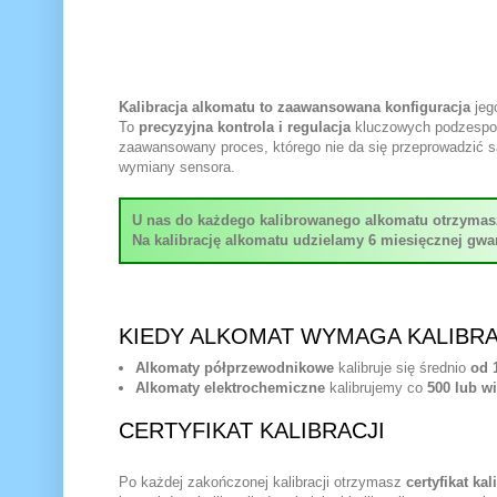
Kalibracja alkomatu to zaawansowana konfiguracja
jeg
To
precyzyjna kontrola i regulacja
kluczowych podzespołó
zaawansowany proces, którego nie da się przeprowadzić sa
wymiany sensora.
U nas do każdego kalibrowanego alkomatu otrzymasz C
Na kalibrację alkomatu udzielamy 6 miesięcznej gwar
KIEDY ALKOMAT WYMAGA KALIBRA
Alkomaty półprzewodnikowe
kalibruje się średnio
od 
Alkomaty elektrochemiczne
kalibrujemy co
500 lub w
CERTYFIKAT KALIBRACJI
Po każdej zakończonej kalibracji otrzymasz
certyfikat ka