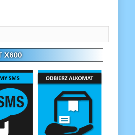
T X600