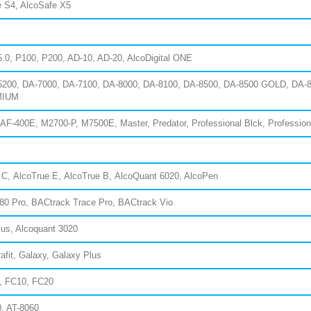
 S4, AlcoSafe X5
.0, P100, P200, AD-10, AD-20, AlcoDigital ONE
5200, DA-7000, DA-7100, DA-8000, DA-8100, DA-8500, DA-8500 GOLD, DA-
EMIUM
, AF-400E,
M2700-P, M7500E, Master,
Predator, Professional Blck, Professio
C,
AlcoTrue
E,
AlcoTrue B,
AlcoQuant 6020
, AlcoPen
80 Pro, BACtrack Trace Pro, BACtrack Vio
lus, Alcoquant 3020
rafit, Galaxy, Galaxy Plus
t, FC10, FC20
0, AT-8060