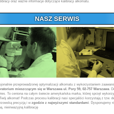
kalibracji oraz ważne informacje dotyczące kalibracji alkomatu.
NASZ SERWIS
esjonalnie przeprowadzonej optymalizacji alkomatu z wykorzystaniem zaawan
oratorium mieszczącym się w Warszawa ul. Pory 59, 02-757 Warszawa
. D
ries. To ceniona na całym świecie amerykańska marka, której sprzęt wykorzys
y Twój alkomat! Podczas procesu kalibracji nasi specjaliści korzystają z tz
trzowską precyzją i w
zgodzie z najwyższymi standardami
. Dysponujemy r
, nieinwazyjną kalibrację