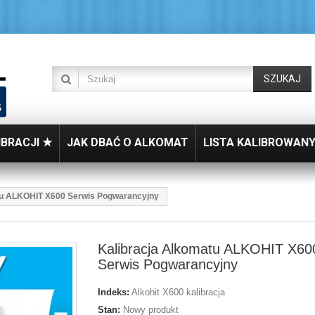
SZUKAJ
IBRACJI ★
JAK DBAĆ O ALKOMAT
LISTA KALIBROWAN
tu ALKOHIT X600 Serwis Pogwarancyjny
Kalibracja Alkomatu ALKOHIT X60
Serwis Pogwarancyjny
Indeks:
Alkohit X600 kalibracja
Stan:
Nowy produkt