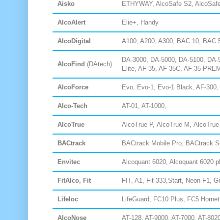
Aisko
ETHYWAY, AlcoSafe S2, AlcoSafe
AlcoAlert
Elie+, Handy
AlcoDigital
A100, A200, A300, BAC 10, BAC 5
DA-3000, DA-5000, DA-5100, DA-
AlcoFind
(DAtech)
Elite, AF-35, AF-35C, AF-35 PR
AlcoForce
Evo, Evo-1, Evo-1 Black, AF-300
Alco-Tech
AT-01, AT-1000,
AlcoTrue
AlcoTrue P,
AlcoTrue
M,
AlcoTrue
BACtrack
BACtrack Mobile Pro, BACtrack S
Envitec
Alcoquant 6020, Alcoquant 6020 p
FitAlco, Fit
FIT, A1, Fit-333,Start, Neon F1, G
Lifeloc
LifeGuard, FC10 Plus, FC5 Horne
AlcoNose
AT-128, AT-9000, AT-7000, AT-802