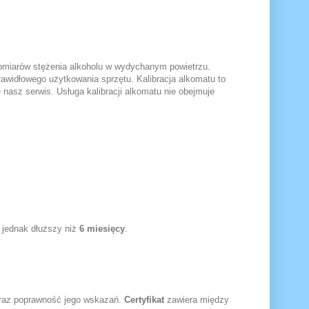
omiarów stężenia alkoholu w wydychanym powietrzu.
widłowego użytkowania sprzętu. Kalibracja alkomatu to
nasz serwis. Usługa kalibracji alkomatu nie obejmuje
ł jednak dłuższy niż
6 miesięcy
.
oraz poprawność jego wskazań.
Certyfikat
zawiera między