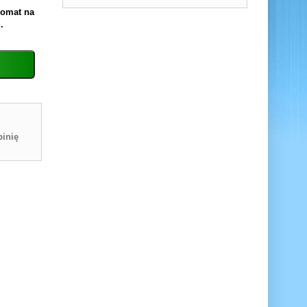
komat na
.
inię