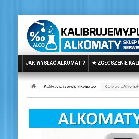
JAK WYSŁAĆ ALKOMAT ?
★ ZGŁOSZENIE KAL
Kalibracja i serwis alkomatów
Kalibracja Alkoma