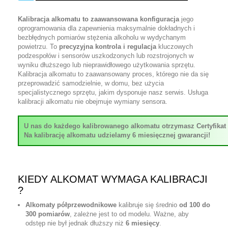
Kalibracja alkomatu to zaawansowana konfiguracja
jego
oprogramowania dla zapewnienia maksymalnie dokładnych i
bezbłędnych pomiarów stężenia alkoholu w wydychanym
powietrzu. To
precyzyjna kontrola i regulacja
kluczowych
podzespołów i sensorów uszkodzonych lub rozstrojonych w
wyniku dłuższego lub nieprawidłowego użytkowania sprzętu.
Kalibracja alkomatu to zaawansowany proces, którego nie da się
przeprowadzić samodzielnie, w domu, bez użycia
specjalistycznego sprzętu, jakim dysponuje nasz serwis. Usługa
kalibracji alkomatu nie obejmuje wymiany sensora.
U nas do każdego kalibrowanego alkomatu otrzymasz Certyfikat K
Na kalibrację alkomatu udzielamy 6 miesięcznej gwarancji!
KIEDY ALKOMAT WYMAGA KALIBRACJI
?
Alkomaty półprzewodnikowe
kalibruje się średnio
od 100 do
300 pomiarów
, zależne jest to od modelu. Ważne, aby
odstęp nie był jednak dłuższy niż
6 miesięcy
.