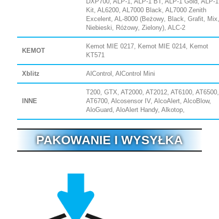
DXP700, ALP-1, ALP-1 BT, ALP-1 Gold, ALP-1
Kit, AL6200, AL7000 Black, AL7000 Zenith
Excelent, AL-8000 (Beżowy, Black, Grafit, Mix
Niebieski, Różowy, Zielony), ALC-2
Kemot MIE 0217, Kemot MIE 0214, Kemot
KEMOT
KT571
Xblitz
AlControl, AlControl Mini
T200, GTX, AT2000, AT2012, AT6100, AT6500,
INNE
AT6700, Alcosensor IV, AlcoAlert, AlcoBlow,
AloGuard, AloAlert Handy, Alkotop,
PAKOWANIE I WYSYŁKA