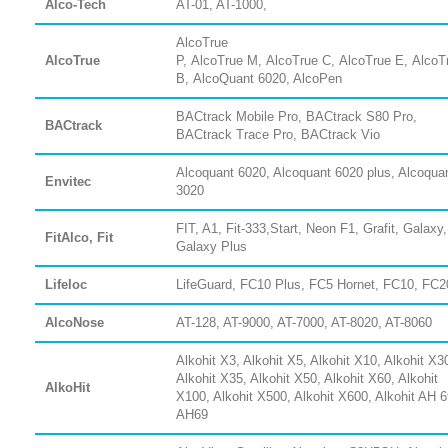
Alco-Tech
AT-01, AT-1000,
AlcoTrue
AlcoTrue
P,
AlcoTrue
M,
AlcoTrue
C,
AlcoTrue
E,
AlcoT
B,
AlcoQuant 6020
, AlcoPen
BACtrack Mobile Pro, BACtrack S80 Pro,
BACtrack
BACtrack Trace Pro, BACtrack Vio
Alcoquant 6020, Alcoquant 6020 plus, Alcoqua
Envitec
3020
FIT, A1, Fit-333,Start, Neon F1, Grafit, Galaxy,
FitAlco, Fit
Galaxy Plus
Lifeloc
LifeGuard, FC10 Plus, FC5 Hornet, FC10, FC2
AlcoNose
AT-128, AT-9000, AT-7000, AT-8020, AT-8060
Alkohit X3, Alkohit X5, Alkohit X10, Alkohit X3
Alkohit X35, Alkohit X50, Alkohit X60, Alkohit
AlkoHit
X100, Alkohit X500, Alkohit X600, Alkohit AH 6
AH69