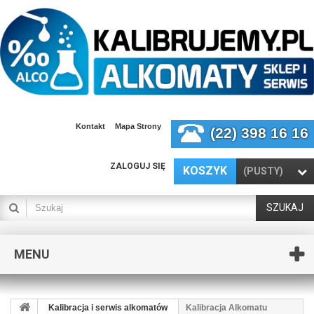
Kontakt
Mapa Strony
(22) 398 16 16
ZALOGUJ SIĘ
KOSZYK
(PUSTY)
SZUKAJ
MENU
Kalibracja i serwis alkomatów
Kalibracja Alkomatu