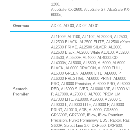
1200,
AlcoSafe KX-2600, AlcoSafe S7, AlcoSafe KX
6000s,
Overmax
AD-04, AD-03, AD-02, AD-01
AL1100F, AL1100, AL1102, AL2000N, AL2500,
AL2500 BLACK, AL2500 ELITE, AL2500 eXper
AL2500 PRIME, AL2500 SILVER, AL2600,
AL2600 Black, AL2600 White AL3100, AL3200,
AL3500, AL3500F, AL4000, AL4000LCD,
AL4000V, AL5000, AL5500, AL6000, AL6000
BLACK, AL6000 DRAGON, AL6000 FULL,
AL6000 GREEN, AL6000 LITE, AL6000 P,
AL6000 PRESTIGE, AL6000 PRINT, AL6000
PRO, AL6000 Precision, AL6000 PRO, AL6000
Sentech
RED, AL6000 SILVER, AL6000 VIP, AL6000 V
Promiler
P, AL7000, AL7000 C, AL7000 PREMIUM,
AL7000 LITE, AL8000, AL9000, AL9000 C,
AL9000 L, AL9000 LITE, AL9000 P, AL9000
PRINT, AL9010, ADB, AL8000, GR8500,
GR6500P, GR7500P, iBlow, iBlow Premium,
Precision, Punkt Pomiarowy EBS, Raptor, Raz
S600P, Select Line 3.0, DXP550, DXP600,