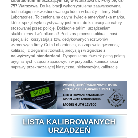
laboratorium mieszczącym się w Warszawa ul. Pory 59, 02-
757 Warszawa
. Do kalibracji wykorzystujemy zaawansowaną
technologię niekwestionowanego lidera w branży – firmy Guth
Laboratories. To ceniona na całym świecie amerykańska marka,
której sprzęt wykorzystywany jest m.in. do kalibracji aparatury
stosowanej przez policję. Dokładnie takimi urządzeniami
skalibrujemy Twój alkomat! Podczas procesu kalibracji nasi
specjaliści korzystają z tzw. dedykowanych roztworów
wzorcowych firmy Guth Laboratories, co zapewnia gwarancję
kalibracji z zegarmistrzowską precyzją i w
zgodzie z
najwyższymi standardami
. Dysponujemy również pełną paletą
oryginalnych części zapasowych w przypadku konieczności
naprawy przekraczającej klasyczną, nieinwazyjną kalibrację
LISTA KALIBROWANYCH
URZĄDZEŃ