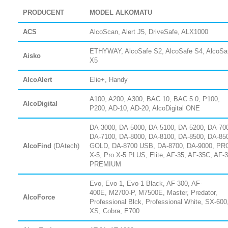
PRODUCENT
MODEL ALKOMATU
ACS
AlcoScan, Alert J5, DriveSafe, ALX1000
ETHYWAY, AlcoSafe S2, AlcoSafe S4, AlcoSa
Aisko
X5
AlcoAlert
Elie+, Handy
A100, A200, A300, BAC 10, BAC 5.0, P100,
AlcoDigital
P200, AD-10, AD-20, AlcoDigital ONE
DA-3000, DA-5000, DA-5100, DA-5200, DA-70
DA-7100, DA-8000, DA-8100, DA-8500, DA-85
AlcoFind
(DAtech)
GOLD, DA-8700 USB, DA-8700, DA-9000, PR
X-5, Pro X-5 PLUS, Elite, AF-35, AF-35C, AF-
PREMIUM
Evo, Evo-1, Evo-1 Black, AF-300, AF-
400E,
M2700-P, M7500E, Master,
Predator,
AlcoForce
Professional Blck, Professional White,
SX-600
XS, Cobra, E700