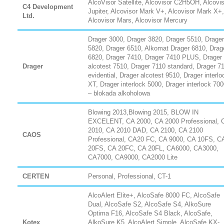
AlcoVisor Satellite, Alcovisor C2H5OH, Alcovi
C4 Development
Jupiter, Alcovisor Mark V+, Alcovisor Mark X+,
Ltd.
Alcovisor Mars, Alcovisor Mercury
Drager 3000, Drager 3820, Drager 5510, Drager
5820, Drager 6510, Alkomat Drager 6810, Drag
6820, Drager 7410, Drager 7410 PLUS, Drager
Drager
alcotest 7510, Drager 7110 standard, Drager 7
evidential, Drager alcotest 9510, Drager interlo
XT, Drager interlock 5000, Drager interlock 70
– blokada alkoholowa
Blowing 2013,Blowing 2015, BLOW IN
EXCELENT, CA 2000, CA 2000 Professional, 
2010, CA 2010 DAD, CA 2100, CA 2100
CAOS
Professional, CA20 FC, CA 9000, CA 10FS, C
20FS, CA 20FC, CA 20FL, CA6000, CA3000,
CA7000, CA9000, CA2000 Lite
CERTEN
Personal, Professional, CT-1
AlcoAlert Elite+, AlcoSafe 8000 FC, AlcoSafe
Dual, AlcoSafe S2, AlcoSafe S4, AlkoSure
Optima F16, AlcoSafe S4 Black, AlcoSafe,
Kotex
AlkoSure K5, AlcoAlert Simple, AlcoSafe KX-