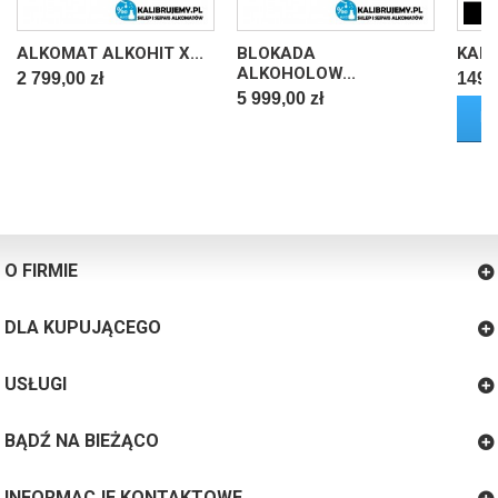
ALKOMAT ALKOHIT X...
BLOKADA
KALI
ALKOHOLOW...
2 799,00 zł
149,0
5 999,00 zł
D
O FIRMIE
DLA KUPUJĄCEGO
USŁUGI
BĄDŹ NA BIEŻĄCO
INFORMACJE KONTAKTOWE