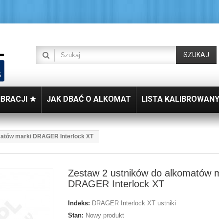
SZUKAJ
IBRACJI ★
JAK DBAĆ O ALKOMAT
LISTA KALIBROWAN
matów marki DRAGER Interlock XT
Zestaw 2 ustników do alkomatów 
DRAGER Interlock XT
Indeks:
DRAGER Interlock XT ustniki
Stan:
Nowy produkt