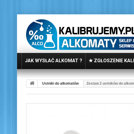
JAK WYSŁAĆ ALKOMAT ?
★ ZGŁOSZENIE KAL
Ustniki do alkomatów
Zestaw 2 ustników do alko