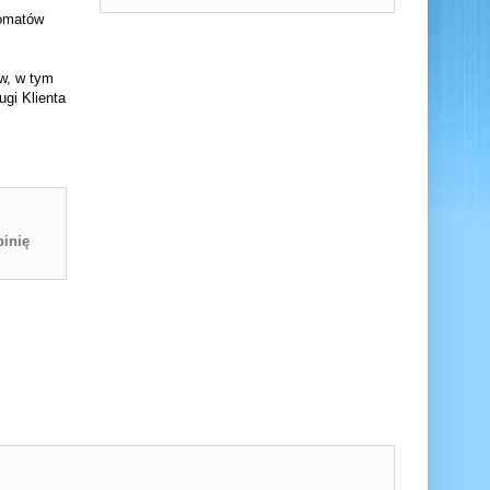
komatów
ów, w tym
gi Klienta
inię