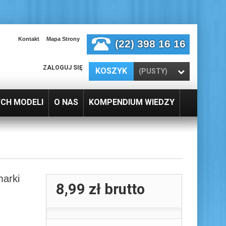
Kontakt
Mapa Strony
(22) 398 16 16
ZALOGUJ SIĘ
KOSZYK
(PUSTY)
YCH MODELI
O NAS
KOMPENDIUM WIEDZY
marki
8,99 zł
brutto