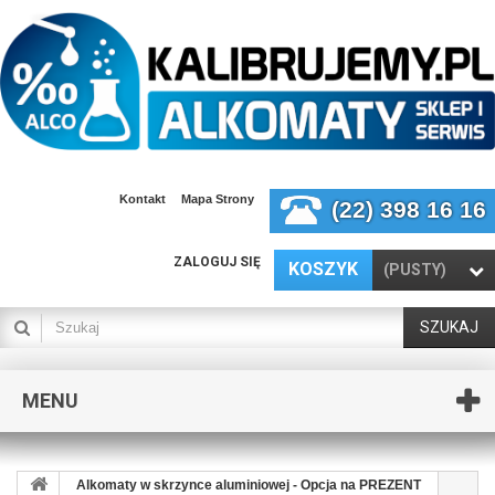
Kontakt
Mapa Strony
(22) 398 16 16
ZALOGUJ SIĘ
KOSZYK
(PUSTY)
SZUKAJ
MENU
Alkomaty w skrzynce aluminiowej - Opcja na PREZENT