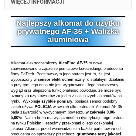
WIĘCEJ INFORMACJI
Najlepszy alkomat do użytku
prywatnego AF-35 + Walizka
aluminiowa
Alkomat elektrochemiczny
AlcoFind AF-35
to nowe
zaawansowane urządzenie pomiarowe koreańskiego producenta
firmy DaTech. Podstawowym jego atutem jest to, że jest
wyposażony w
sensor elektrochemiczny
o stabilnym działaniu
a przy tym jego cena nie jest wygórowana. Jego nowoczesny
wygląd oraz ulepszona funkcjonalność powoduje, że może być
uznany za użytkowników za jeden z najlepszych alkomatów na
rynku. Wykonuje
szybkie pomiary
, posiada sensor podobny
jakich używa
POLICJA
w swoich alkotesterach. Alkomat AF-35
bada zawartość w wydychanym powietrzu
w zakresie 0,00-
5,00‰
. Nasza firma ma wyłączność na dystrybucje tego testera
na rynku Polskim i jesteśmy przekonani o jego doskonałej
jakości. Alkomat przed wprowadzeniem każdej partii towaru od
producenta do sprzedaży przechodzi
gruntowne testy jakości
.