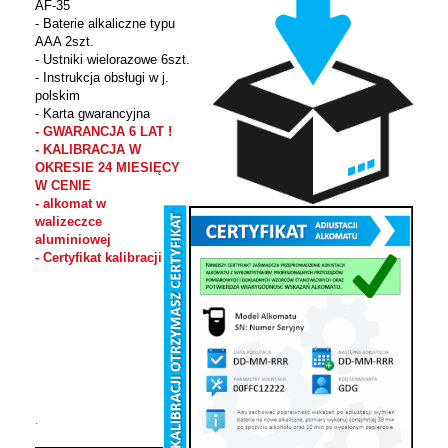
AF-35
- Baterie alkaliczne typu
AAA 2szt.
- Ustniki wielorazowe 6szt.
- Instrukcja obsługi w j.
polskim
- Karta gwarancyjna
- GWARANCJA 6 LAT !
- KALIBRACJA W
OKRESIE 24 MIESIĘCY
W CENIE
- alkomat w
walizeczce
aluminiowej
- Certyfikat kalibracji
.