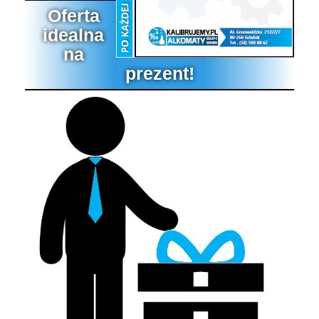
Oferta
idealna
na
prezent!