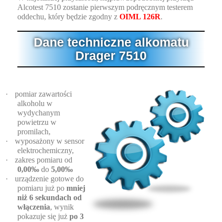
Alcotest 7510 zostanie pierwszym podręcznym testerem
oddechu, który będzie zgodny z
OIML 126R
.
Dane techniczne alkomatu
Drager 7510
·
pomiar zawartości
alkoholu w
wydychanym
powietrzu w
promilach,
·
wyposażony w sensor
elektrochemiczny,
·
zakres pomiaru od
0,00‰
do
5,00‰
·
urządzenie gotowe do
pomiaru już po
mniej
niż 6 sekundach od
włączenia
, wynik
pokazuje się już
po 3