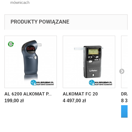
mównicach
PRODUKTY POWIĄZANE
AL 6200 ALKOMAT P...
ALKOMAT FC 20
DRAG
199,00 zł
4 497,00 zł
8 366
D