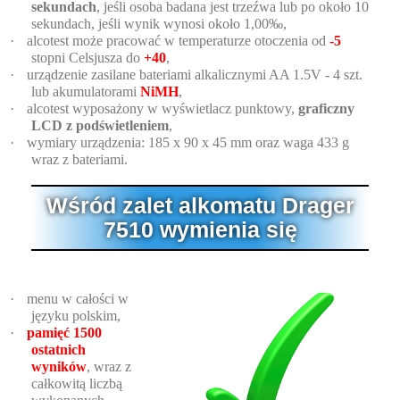
sekundach
, jeśli osoba badana jest trzeźwa lub po około 10
sekundach, jeśli wynik wynosi około 1,00‰,
·
alcotest może pracować w temperaturze otoczenia od
-5
stopni Celsjusza do
+40
,
·
urządzenie zasilane bateriami alkalicznymi AA 1.5V - 4 szt.
lub akumulatorami
NiMH
,
·
alcotest wyposażony w wyświetlacz punktowy,
graficzny
LCD z podświetleniem
,
·
wymiary urządzenia: 185 x 90 x 45 mm oraz waga 433 g
wraz z bateriami.
Wśród zalet alkomatu Drager
7510 wymienia się
·
menu w całości w
języku polskim,
·
pamięć 1500
ostatnich
wyników
, wraz z
całkowitą liczbą