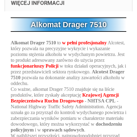
WIĘCEJ INFORMACJI
Alkomat Drager 7510
Alkomat Drager 7510
to
w pełni profesjonalny
Alcotest,
który pozwala na precyzyjne wykrycie i wykazanie
poziomu stężenia alkoholu w wydychanym powietrzu. Jest
to produkt adresowany zarówno do użycia przez
funkcjonariuszy Policji
w toku działań operacyjnych, jak i
przez przedstawicieli sektora rynkowego.
Alcotest Drager
7510
pozwala na dokonanie analizy zawartości alkoholu w
oddechu.
Co ważne, alkomat Drager 7510 znajduje się na liście
produktów, które zyskały akceptację
Krajowej Agencji
Bezpieczeństwa Ruchu Drogowego
-
NHTSA CPL
-
National Highway Traffic Safety Administration. Agencja
uznała go za przyrząd do kontroli wydychanego powietrza i
zabezpieczania wyników pomiaru w charakterze materiału
dowodowego, który można wykorzystać w
dochodzeniu
policyjnym
i w
sprawach sądowych
.
W najbliższej przyszłości, najprawdopodobniej przyrząd