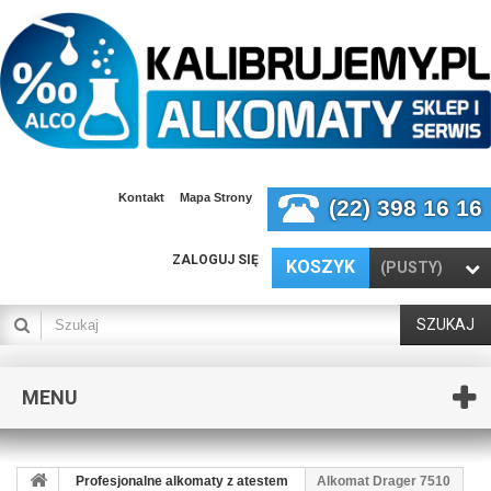
Kontakt
Mapa Strony
(22) 398 16 16
ZALOGUJ SIĘ
KOSZYK
(PUSTY)
SZUKAJ
MENU
Profesjonalne alkomaty z atestem
Alkomat Drager 7510