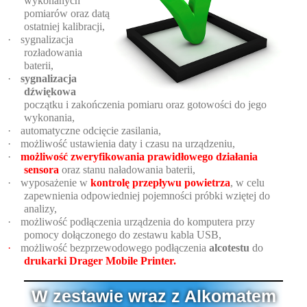
wykonanych
pomiarów oraz datą
ostatniej kalibracji,
·
sygnalizacja
rozładowania
baterii,
·
sygnalizacja
dźwiękowa
początku i zakończenia pomiaru oraz gotowości do jego
wykonania,
·
automatyczne odcięcie zasilania,
·
możliwość ustawienia daty i czasu na urządzeniu,
·
możliwość zweryfikowania prawidłowego działania
sensora
oraz stanu naładowania baterii,
·
wyposażenie w
kontrolę przepływu powietrza
, w celu
zapewnienia odpowiedniej pojemności próbki wziętej do
analizy,
·
możliwość podłączenia urządzenia do komputera przy
pomocy dołączonego do zestawu kabla USB,
·
możliwość bezprzewodowego podłączenia
alcotestu
do
drukarki Drager Mobile Printer.
W zestawie wraz z Alkomatem