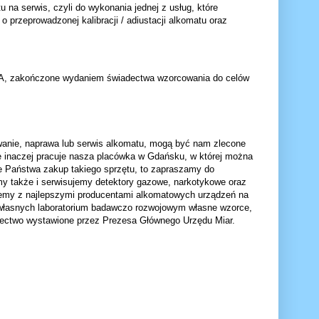
a serwis, czyli do wykonania jednej z usług, które
o przeprowadzonej kalibracji / adiustacji alkomatu oraz
CA, zakończone wydaniem świadectwa wzorcowania do celów
owanie, naprawa lub serwis alkomatu, mogą być nam zlecone
nie inaczej pracuje nasza placówka w Gdańsku, w której można
uje Państwa zakup takiego sprzętu, to zapraszamy do
emy także i serwisujemy detektory gazowe, narkotykowe oraz
ujemy z najlepszymi producentami alkomatowych urządzeń na
e własnych laboratorium badawczo rozwojowym własne wzorce,
adectwo wystawione przez Prezesa Głównego Urzędu Miar.