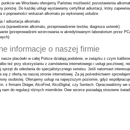
punkcie we Wrocławiu oferujemy Państwu możliwość pozostawienia alkomatu n
 poniżej. Do każdej uśługi wystawiamy certyfikat adiustacji, który zapewnia 
a o poprawności wskazań alkomatu po wykonanej usłudze.
ja / adiustacja alkomatu
yza (sprawdzenie alkomatu, przeprowadzenie testów, diagnoza usterek)
anie (przeprowadzeni wzorcowania w akredytowanym laboratorium przez P
wych)
ne informacje o naszej firmie
 nasze placówki w całej Polsce działają podobnie, w związku z czym kalibr
albo też przy skorzystaniu z zamówienia internetowego i usługi pocztowej; 
 sprzęt do odesłania do specjalistycznego serwisu. Jeśli natomiast interes
 się z ofertą na naszej stronie internetowej. Za jej pośrednictwem sprzedaj
hrony osobistej. Oferujemy usługi na najwyższym poziomie, gdyż współprac
.in. z firmami Dräger, AlcoFind, AlcoDigital, czy Sentech. Opracowaliśmy w
żą nam do regulacji różnych mierników. Owe wzorce posiadają stosowne świ