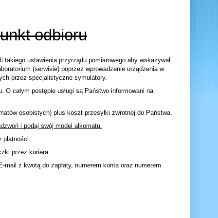
unkt odbioru
yli takiego ustawienia przyrządu pomiarowego aby wskazywał
boratorium (serwisie) poprzez wprowadzenie urządzenia w
ych przez specjalistyczne symulatory.
u. O całym postępie usługi są Państwo informowani na
matów osobistych) plus koszt przesyłki zwrotnej do Państwa.
adzwoń i podaj swój model alkomatu.
 płatności:
zki przez kuriera
E-mail z kwotą do zapłaty, numerem konta oraz numerem