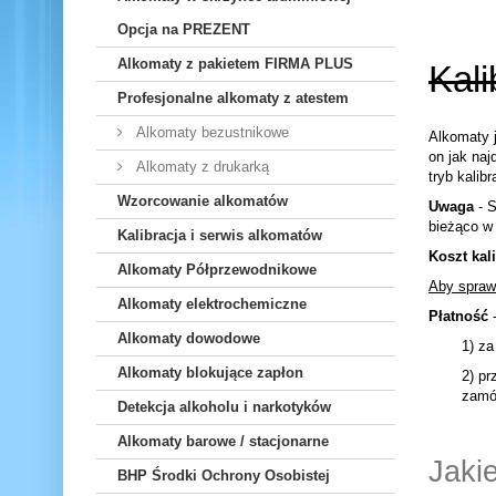
Opcja na PREZENT
Alkomaty z pakietem FIRMA PLUS
Kali
Profesjonalne alkomaty z atestem
Alkomaty bezustnikowe
Alkomaty j
on jak na
Alkomaty z drukarką
tryb kalib
Wzorcowanie alkomatów
Uwaga
- S
bieżąco w
Kalibracja i serwis alkomatów
Koszt kal
Alkomaty Półprzewodnikowe
Aby spraw
Alkomaty elektrochemiczne
Płatność
-
Alkomaty dowodowe
1) za
Alkomaty blokujące zapłon
2) p
zamó
Detekcja alkoholu i narkotyków
Alkomaty barowe / stacjonarne
Jaki
BHP Środki Ochrony Osobistej