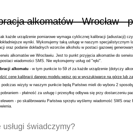
bracja alkomatów - Wrocław - p
ak każde urządzenie pomiarowe wymaga cyklicznej kalibracji (adiustacji) cz
jdokładniejsze wyniki. Wykonujemy taką usługę w naszym specjalistycznym la
racji oraz podanie dokładnych wzorców alkoholu w postaci gazowej generowan
erwis alkomatów we Wrocławiu. Jest to punkt przyjęcia alkomatów do serwis
 postaci wiadomości SMS.
Nie wykonujemy usług od "ręki".
ibracji alkomatu
- w tym punkcie to 59 zł za każde urządzenie (dotyczy alko
dzić cenę kalibracji danego modelu wpisz go w wyszukiwarce na górze lub z
 podczas wizyty w naszym punkcie będą Państwo mieli do wyboru 2 sposoby
 pobraniem - płatność za usługę i przesyłkę odbywa się przy dostarczeniu pac
rzelewem - po skalibrowaniu Państwa sprzętu wyślemy wiadomość SMS oraz 
wienia.
e usługi świadczymy?