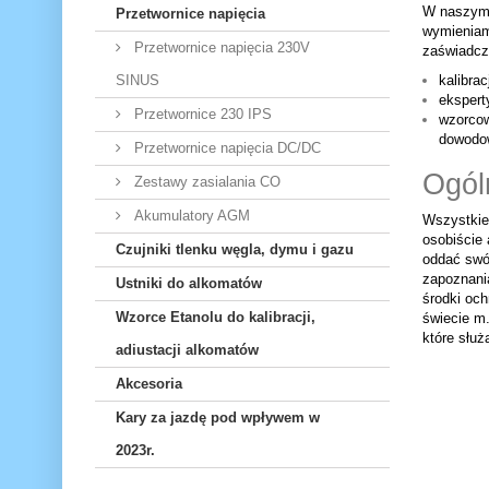
W naszym 
Przetwornice napięcia
wymieniamy
Przetwornice napięcia 230V
zaświadcz
SINUS
kalibrac
ekspert
Przetwornice 230 IPS
wzorcow
dowodo
Przetwornice napięcia DC/DC
Ogól
Zestawy zasialania CO
Akumulatory AGM
Wszystkie
osobiście 
Czujniki tlenku węgla, dymu i gazu
oddać swój
zapoznania
Ustniki do alkomatów
środki oc
Wzorce Etanolu do kalibracji,
świecie m
które słu
adiustacji alkomatów
Akcesoria
Kary za jazdę pod wpływem w
2023r.