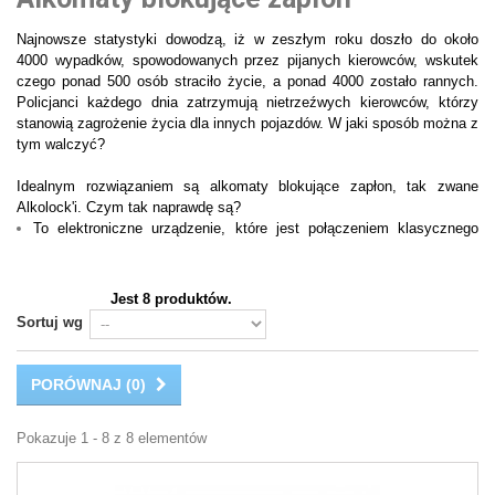
Najnowsze statystyki dowodzą, iż w zeszłym roku doszło do około
4000 wypadków, spowodowanych przez pijanych kierowców, wskutek
czego ponad 500 osób straciło życie, a ponad 4000 zostało rannych.
Policjanci każdego dnia zatrzymują nietrzeźwych kierowców, którzy
stanowią zagrożenie życia dla innych pojazdów. W jaki sposób można z
tym walczyć?
Idealnym rozwiązaniem są alkomaty blokujące zapłon, tak zwane
Alkolock'i. Czym tak naprawdę są?
To elektroniczne urządzenie, które jest połączeniem klasycznego
alkomatu z układem zapłonowym samochodu oraz immobiliserem.
Mogą być stosowane w samochodach, autobusach, maszynach
budowlanych, a nawet w tramwajach czy lokomotywach.
Jest 8 produktów.
Kierowca musi przed rozpoczęciem pracy musi „dmuchnąć” w
Sortuj wg
specjalny alkomat, który zainstalowany jest w pojeździe, w celu
uruchomienia silnika.
Jeśli zawartość alkoholu w wydychanym powietrzu jest wysoka,
PORÓWNAJ (
0
)
pojazd nie uruchomi się.
Alkomaty blokujące zapłon to urządzenia idealne do sprawdzania
Pokazuje 1 - 8 z 8 elementów
zawodowych kierowców. Dzięki temu nie musimy obawiać się, że
kierowcy przewożący dużą ilość osób lub materiały niebezpieczne
mogą spowodować wypadek przez nietrzeźwość.