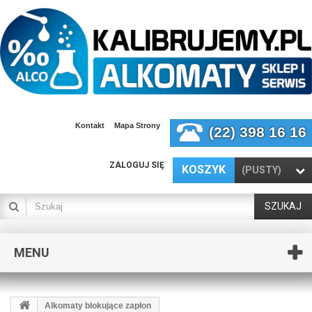
Kontakt
Mapa Strony
(22) 398 16 16
ZALOGUJ SIĘ
KOSZYK
(PUSTY)
SZUKAJ
MENU
Alkomaty blokujące zapłon