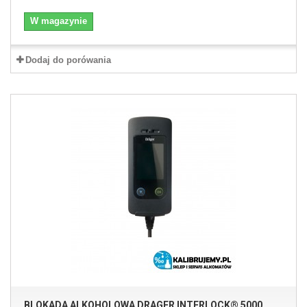
Nowoczesna konstrukcja – ustnik znajduje się najczęściej na
odwrocie części ręcznej, przez co nie widać, że jest to blokada
W magazynie
alkoholowa. Ustniki są higieniczne i biodegradowalne. Posiadają
czytelny, kolorowy wyświetlacz i przejrzystą strukturę menu oraz
diody LED w różnych kolorach.
Dodaj do porówania
Niektóre alkomaty blokujące zapłon mają moduł GPRS, który może
okazać się niezwykle przydatny w razie, gdyby osoba znajdująca się
pod wpływem alkoholu próbowała uruchomić silnik w pojeździe.
Alkomaty blokujące zapłon to idealny sposób na pijanych kierowców.
Niektórzy opowiadają się za tym, iż każdy kierowca, nawet w
samochodzie osobowym powinien mieć takie urządzenie. Bardziej
realnym pomysłem jest konieczność zamontowania takiego alkomatu w
samochodzie na własny koszt przez osoby, które zostały złapane na
jeździe w stanie nietrzeźwym.
BLOKADA ALKOHOLOWA DRAGER INTERLOCK® 5000