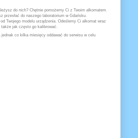
 Należysz do nich? Chętnie pomożemy Ci z Twoim alkomatem.
sz przesłać do naszego laboratorium w Gdańsku.
ie od Twojego modelu urządzenia. Odeślemy Ci alkomat wraz
akże jak często go kalibrować.
 jednak co kilka miesięcy oddawać do serwisu w celu