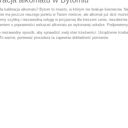
bracja alkomatu w Bytomiu
da kalibracja alkomatu? Bytom to miasto, w którym nie brakuje kierowców.
 nie ma jeszcze naszego punktu w Twoim mieście, ale alkomat już dziś może
emy szybką i niezawodną usługę w przyjaznej dla kieszeni cenie, niezależn
eniem o poprawności wskazań alkomatu po wykonanej usłudze. Podpowiemy t
o niezawodny sposób, aby sprawdzić swój stan trzeźwości. Urządzenie trzeba
. To ważne, ponieważ procedura ta zapewnia dokładność pomiarów.