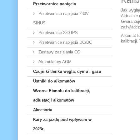
Kali
Przetwornice napięcia
Jak wyglą
Przetwornice napięcia 230V
Aktualnie
Gwarantuj
SINUS
zaświadcz
Przetwornice 230 IPS
Alkomat t
kalibracji
Przetwornice napięcia DC/DC
Zestawy zasialania CO
Akumulatory AGM
Czujniki tlenku węgla, dymu i gazu
Ustniki do alkomatów
Wzorce Etanolu do kalibracji,
adiustacji alkomatów
Akcesoria
Kary za jazdę pod wpływem w
2023r.