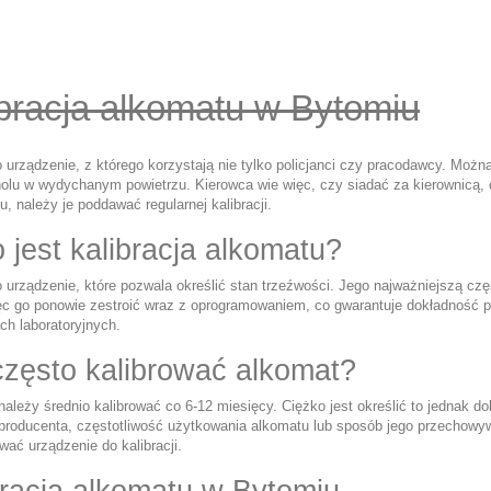
ibracja alkomatu w Bytomiu
 urządzenie, z którego korzystają nie tylko policjanci czy pracodawcy. Możn
holu w wydychanym powietrzu. Kierowca wie więc, czy siadać za kierownicą,
u, należy je poddawać regularnej kalibracji.
 jest kalibracja alkomatu?
 urządzenie, które pozwala określić stan trzeźwości. Jego najważniejszą częś
ęc go ponowie zestroić wraz z oprogramowaniem, co gwarantuje dokładność p
ch laboratoryjnych.
często kalibrować alkomat?
ależy średnio kalibrować co 6-12 miesięcy. Ciężko jest określić to jednak do
producenta, częstotliwość użytkowania alkomatu lub sposób jego przechowywa
ać urządzenie do kalibracji.