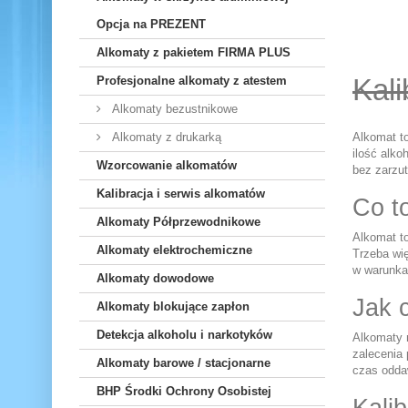
Opcja na PREZENT
Alkomaty z pakietem FIRMA PLUS
Kal
Profesjonalne alkomaty z atestem
Alkomaty bezustnikowe
Alkomaty z drukarką
Alkomat to
ilość alko
Wzorcowanie alkomatów
bez zarzut
Kalibracja i serwis alkomatów
Co to
Alkomaty Półprzewodnikowe
Alkomat to
Alkomaty elektrochemiczne
Trzeba wi
w warunka
Alkomaty dowodowe
Jak 
Alkomaty blokujące zapłon
Detekcja alkoholu i narkotyków
Alkomaty n
zalecenia 
Alkomaty barowe / stacjonarne
czas oddaw
BHP Środki Ochrony Osobistej